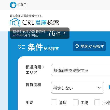
貸し倉庫の賃貸情報サイト
76
過去1ヶ月の新着物件
件
2026年8月7日現在
条件
地図から探す
から探す
都道府県・
エリア
賃貸面積
用途
倉庫
工場
土地