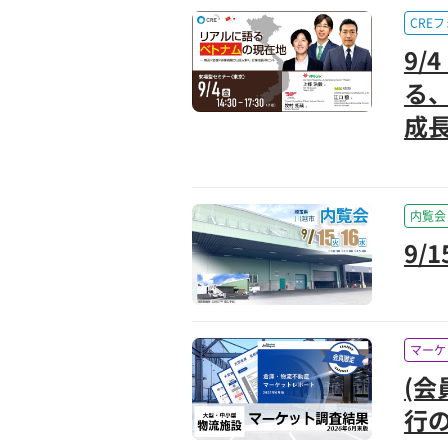
CRE
9/
る
成長
内覧会
9/
マーケ
(会
行