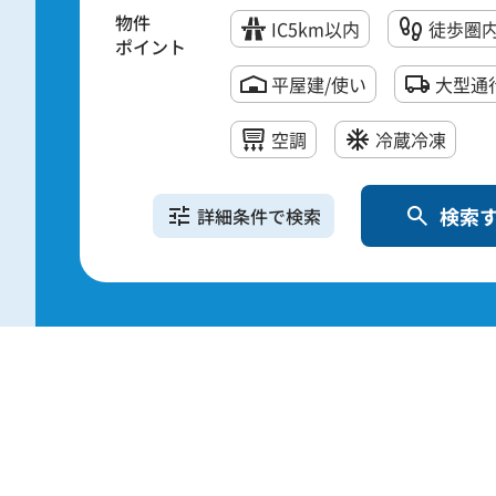
物件
IC5km以内
徒歩圏
ポイント
2028年夏頃竣
（仮称）宮城大和プロジェクト
の物流施設開発プ
平屋建/使い
大型通
空調
冷蔵冷凍
検索
詳細条件で検索