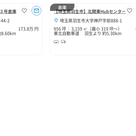
倉庫
３号倉庫
【埼玉県羽生市】北関東Hubセンター
4-2
埼玉県羽生市大字神戸字前888-1
173.8万 円
956 坪
3,159 ㎡
（最小 319 坪～）
.60km
東北自動車道 羽生より 約5.30km