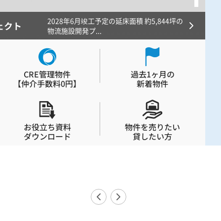
2028年6月竣工予定の延床面積 約5,844坪の
ェクト
ロ
物流施設開発プ...
CRE管理物件
過去1ヶ月の
【
仲介手数料0円
】
新着物件
お役立ち資料
物件を売りたい
ダウンロード
貸したい方