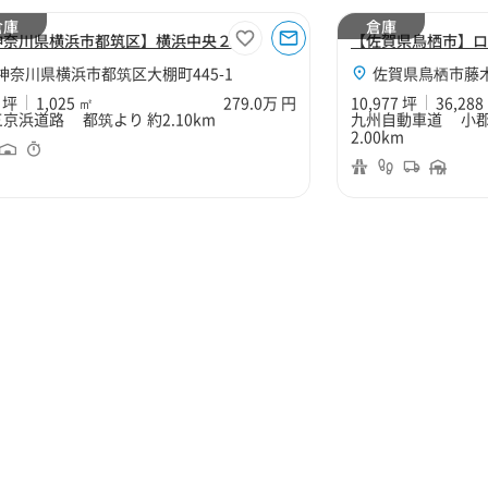
倉庫
倉庫
神奈川県横浜市都筑区】横浜中央２
【佐賀県鳥栖市】ロ
神奈川県横浜市都筑区大棚町445-1
佐賀県鳥栖市藤木
 坪
1,025 ㎡
279.0万 円
10,977 坪
36,288
京浜道路 都筑より 約2.10km
九州自動車道 小郡
2.00km