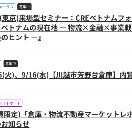
フォーラム
募集中
4 (東京)来場型セミナー：CREベトナム
、ベトナムの現在地 ― 物流×金融×事業
のヒント ―』
募集中
15(火)、9/16(水)【川越市芳野台倉庫】
ットレポート
員限定)「倉庫・物流不動産マーケットレポー
のお知らせ