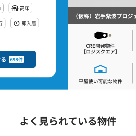
内
高床
工予定の敷地面積 約3,023坪
（仮称）岩手紫波プロジ
...
行
即入居
CRE開発物件
【
ロジスクエア
】
する
698件
平屋使い可能な
物件
よく見られている物件