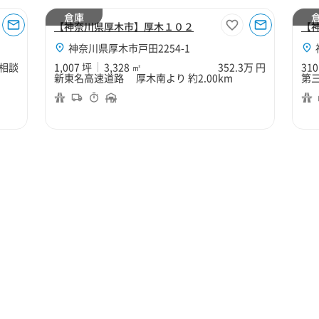
倉庫
【神奈川県厚木市】厚木１０２
【
神奈川県厚木市戸田2254-1
相談
1,007 坪
3,328 ㎡
352.3万 円
310
新東名高速道路 厚木南より 約2.00km
第三