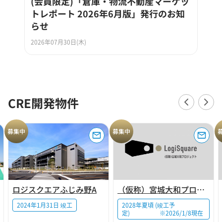
(会員限定)「倉庫・物流不動産マーケッ
トレポート 2026年6月版」発行のお知
らせ
2026年07月30日(木)
CRE開発物件
募集中
募集中
ロジスクエアふじみ野A
（仮称）宮城大和プロジェクト
2024年1月31日 竣工
2028年夏頃 (竣工予
定) ※2026/1/8現在