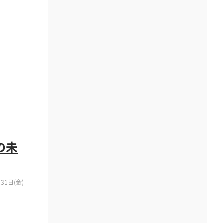
の未
31日(金)