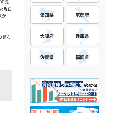
プの先
えた現在
愛知県
京都府
繋が
大阪府
兵庫県
り組ん
佐賀県
福岡県