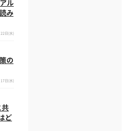
リアル
ら読み
22日(水)
政策の
17日(水)
と共
はど