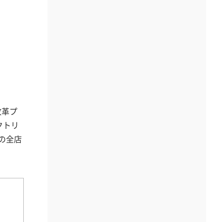
改革プ
クトリ
Dの全店