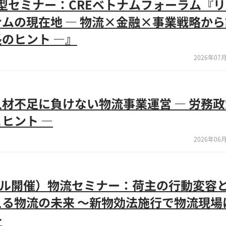
)来場型セミナー：CREベトナムフォーラム『
ムの現在地 ― 物流×金融×事業戦略か
のヒント ―』
2026年07月
材不足に負けない物流事業運営 ― 労務
ヒント ―
2026年06月
リアル開催）物流セミナー：荷主の行動変容
る物流の未来 ～新物効法施行で物流現場
～