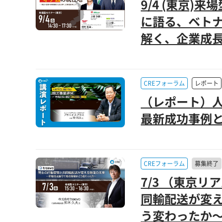
9/4 (東京
に語る、ベトナ
解く、企業成長
CREフォーラム
レポート
（レポート）人
最新成功事例と
CREフォーラム
募集終了
7/3 （東京
同輸配送が変え
う変わったか