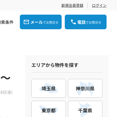
新規会員登録
ログイン
検索条件
メール
電話
でお問合せ
でお問合せ
エリアから物件を探す
略～
埼玉県
神奈川県
18日(金)
東京都
千葉県