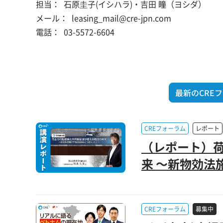
担当：
石原圭子(イシハラ)・吉田 瞳（ヨシダ）
メール：
leasing_mail@cre-jpn.com
電話：
03-5572-6604
最新のCRE
CREフォーラム
レポート
（レポート）
来 ～新物効法
CREフォーラム
募集中