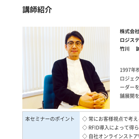
講師紹介
株式会
ロジステ
竹川 誠
1997
ロジェク
ーダーを
舗展開
本セミナーのポイント
◇ 常にお客様視点で考え
◇ RFID導入によって得
◇ 自社オンラインスト