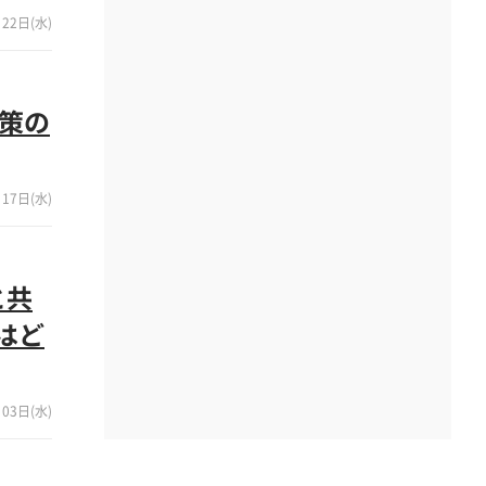
22日(水)
政策の
17日(水)
と共
はど
03日(水)