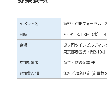
イベント名
第57回CREフォーラム
日時
2019年 8月 8日（木） 1
会場
虎ノ門ツインビルディン
東京都港区虎ノ門2-10-1
参加対象者
荷主・物流企業 様
参加費/定員
無料／70名限定 (定員