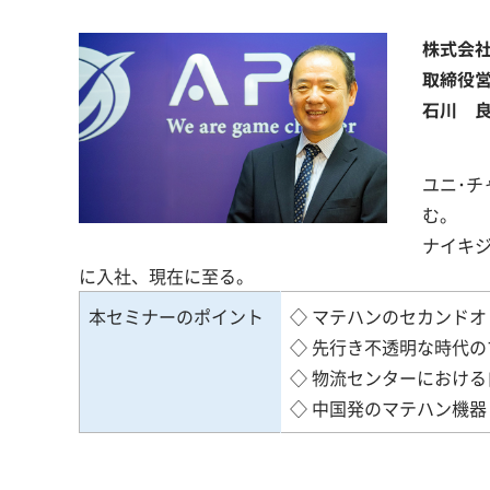
株式会社
取締役
石川 
ユニ･チ
む。
ナイキジ
に入社、現在に至る。
本セミナーのポイント
◇ マテハンのセカンドオ
◇ 先行き不透明な時代
◇ 物流センターにおけ
◇ 中国発のマテハン機器