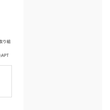
取り組
APT