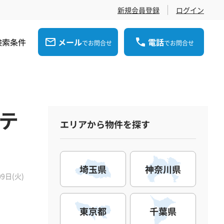
新規会員登録
ログイン
検索条件
メール
電話
でお問合せ
でお問合せ
マテ
エリアから物件を探す
埼玉県
神奈川県
09日(火)
東京都
千葉県