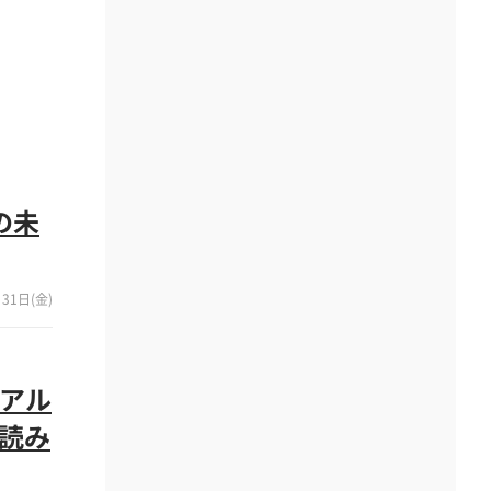
の未
31日(金)
リアル
ら読み