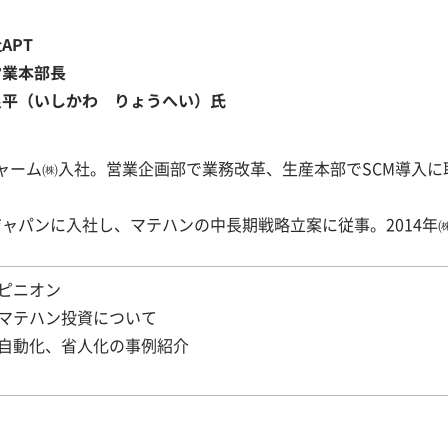
APT
営業本部長
良平（いしかわ りょうへい）氏
ャーム㈱入社。営業企画部で業務改革、生産本部でSCM導入に
ャパンに入社し、マテハンの中長期戦略立案に従事。2014年㈱
ピニオン
のマテハン投資について
る自動化、省人化の事例紹介