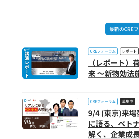
最新のCRE
CREフォーラム
レポート
（レポート）
来 ～新物効法
CREフォーラム
募集中
9/4 (東京
に語る、ベトナ
解く、企業成長