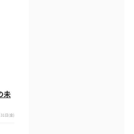
の未
31日(金)