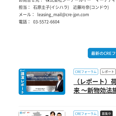
担当：
石原圭子(イシハラ) 近藤玲奈(コンドウ)
メール：
leasing_mail@cre-jpn.com
電話：
03-5572-6604
最新のCRE
CREフォーラム
レポート
（レポート）
来 ～新物効法
CREフォーラム
募集中