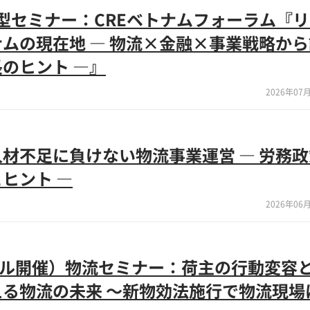
)来場型セミナー：CREベトナムフォーラム『
ムの現在地 ― 物流×金融×事業戦略か
のヒント ―』
2026年07月
材不足に負けない物流事業運営 ― 労務
ヒント ―
2026年06月
リアル開催）物流セミナー：荷主の行動変容
る物流の未来 ～新物効法施行で物流現場