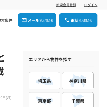
新規会員登録
ログイン
検索条件
メール
電話
でお問合せ
でお問合せ
と
エリアから物件を探す
戦
埼玉県
神奈川県
19日(月)
東京都
千葉県