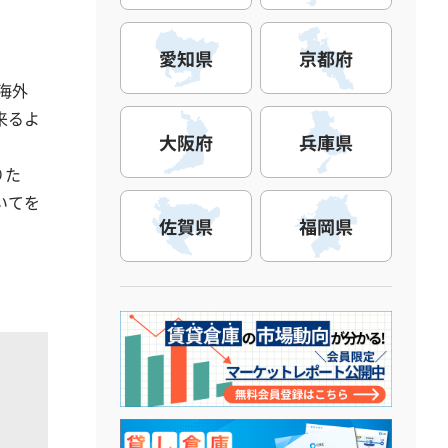
愛知県
京都府
海外
来るよ
大阪府
兵庫県
りた
いてを
佐賀県
福岡県