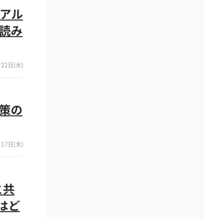
リアル
ら読み
22日(水)
政策の
17日(水)
と共
はど