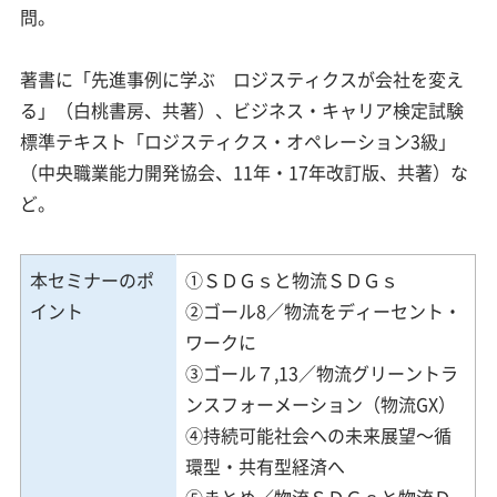
問。
著書に「先進事例に学ぶ ロジスティクスが会社を変え
る」（白桃書房、共著）、ビジネス・キャリア検定試験
標準テキスト「ロジスティクス・オペレーション3級」
（中央職業能力開発協会、11年・17年改訂版、共著）な
ど。
本セミナーのポ
①ＳＤＧｓと物流ＳＤＧｓ
イント
②ゴール8／物流をディーセント・
ワークに
③ゴール７,13／物流グリーントラ
ンスフォーメーション（物流GX）
④持続可能社会ヘの未来展望～循
環型・共有型経済へ
⑤まとめ／物流ＳＤＧｓと物流Ｄ