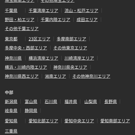
千葉県
千葉湾岸エリア
流山・松戸エリア
野田・柏エリア
千葉内陸エリア
成田エリア
その他千葉エリア
東京都
23区エリア
多摩南部エリア
多摩中央・西部エリア
その他東京エリア
神奈川県
横浜湾岸エリア
川崎湾岸エリア
横浜・川崎内陸エリア
神奈川県央エリア
神奈川県西エリア
湘南エリア
その他神奈川エリア
中部
新潟県
富山県
石川県
福井県
山梨県
長野県
岐阜県
静岡県
愛知県
愛知北部エリア
愛知中央エリア
愛知南部エリア
三重県