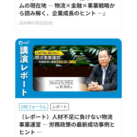
ムの現在地 ― 物流×金融×事業戦略か
ら読み解く、企業成長のヒント ―』
2026年07月22日(水)
CREフォーラム
レポート
（レポート）人材不足に負けない物流
事業運営 ― 労務政策の最新成功事例と
ヒント ―