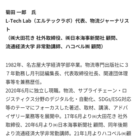
菊田 一郎 氏
L-Tech Lab（エルテックラボ）代表、物流ジャーナリス
ト
（㈱大田花き 社外取締役、㈱日本海事新聞社 顧問、
流通経済大学 非常勤講師、ハコベル㈱ 顧問）
1982年、名古屋大学経済学部卒業。物流専門出版社に３
７年勤務し月刊誌編集長、代表取締役社長、関連団体理
事等を兼務歴任。
2020年6月に独立し現職。物流、サプライチェーン・ロ
ジスティクス分野のデジタル化・自動化、SDGs/ESG対応
等のテーマにフォーカスした著述、取材、講演、アドバ
イザリー業務等を展開中。17年6月より㈱大田花き 社外
取締役、20年6月より㈱日本海事新聞社 顧問、同年後期
より流通経済大学非常勤講師。21年1月よりハコベル㈱顧