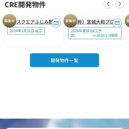
CRE開発物件
募集中
ロジスクエアふじみ野A
募集中
（仮称）宮城大和プロジェクト
2024年1月31日 竣工
2028年夏頃 (竣工予
定) ※2026/1/8現在
開発物件一覧