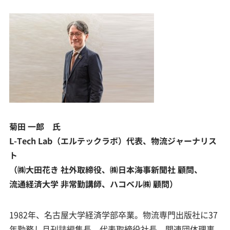
菊田 一郎 氏
L-Tech Lab（エルテックラボ）代表、物流ジャーナリス
ト
（㈱大田花き 社外取締役、㈱日本海事新聞社 顧問、
流通経済大学 非常勤講師、ハコベル㈱ 顧問）
1982年、名古屋大学経済学部卒業。物流専門出版社に37
年勤務し月刊誌編集長、代表取締役社長、関連団体理事