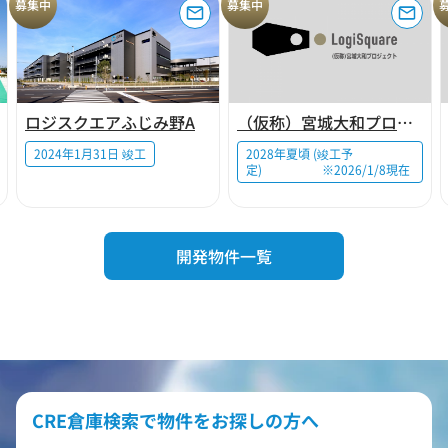
募集中
募集中
ロジスクエアふじみ野A
（仮称）宮城大和プロジェクト
2024年1月31日 竣工
2028年夏頃 (竣工予
定) ※2026/1/8現在
開発物件一覧
CRE倉庫検索で物件をお探しの方へ