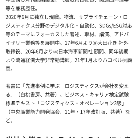
等を兼務歴任。
2020年6月に独立し現職。物流、サプライチェーン・ロ
ジスティクス分野のデジタル化・自動化、SDGs/ESG対応
等のテーマにフォーカスした著述、取材、講演、アドバ
イザリー業務等を展開中。17年6月より㈱大田花き 社外
取締役、20年6月より㈱日本海事新聞社 顧問、同年後期
より流通経済大学非常勤講師。21年1月よりハコベル㈱顧
問。
著書に「先進事例に学ぶ ロジスティクスが会社を変え
る」（白桃書房、共著）、ビジネス・キャリア検定試験
標準テキスト「ロジスティクス・オペレーション3級」
（中央職業能力開発協会、11年・17年改訂版、共著）な
ど。