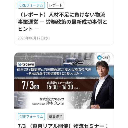
CREフォーラム
レポート
（レポート）人材不足に負けない物流
事業運営 ― 労務政策の最新成功事例と
ヒント ―
2026年06月17日(水)
CREフォーラム
募集終了
7/3 （東京リアル開催）物流セミナー：