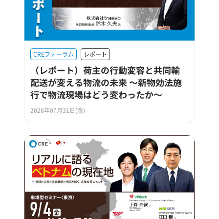
CREフォーラム
レポート
（レポート）荷主の行動変容と共同輸
配送が変える物流の未来 ～新物効法施
行で物流現場はどう変わったか～
2026年07月31日(金)