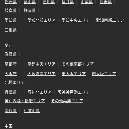
新潟県
富山県
石川県
福井県
山梨県
長野県
岐阜県
静岡県
愛知県
愛知北部エリア
愛知中央エリア
愛知南部エリア
三重県
関西
滋賀県
京都府
京都中央エリア
その他京都エリア
大阪府
大阪湾岸エリア
東大阪エリア
南大阪エリア
北摂エリア
兵庫県
阪神北エリア
阪神神戸港エリア
神戸内陸・播磨エリア
その他兵庫エリア
奈良県
和歌山県
中国