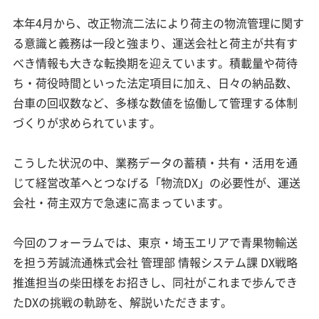
￣￣￣￣￣￣￣￣￣￣￣￣￣￣￣￣￣￣￣￣￣￣￣
本年4月から、改正物流二法により荷主の物流管理に関す
る意識と義務は一段と強まり、運送会社と荷主が共有す
べき情報も大きな転換期を迎えています。積載量や荷待
ち・荷役時間といった法定項目に加え、日々の納品数、
台車の回収数など、多様な数値を協働して管理する体制
づくりが求められています。
こうした状況の中、業務データの蓄積・共有・活用を通
じて経営改革へとつなげる「物流DX」の必要性が、運送
会社・荷主双方で急速に高まっています。
今回のフォーラムでは、東京・埼玉エリアで青果物輸送
を担う芳誠流通株式会社 管理部 情報システム課 DX戦略
推進担当の柴田様をお招きし、同社がこれまで歩んでき
たDXの挑戦の軌跡を、解説いただきます。