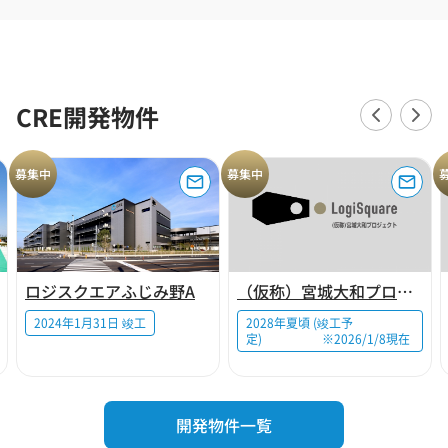
CRE開発物件
募集中
募集中
ロジスクエアふじみ野A
（仮称）宮城大和プロジェクト
2024年1月31日 竣工
2028年夏頃 (竣工予
定) ※2026/1/8現在
開発物件一覧