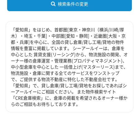
検索条件の変更
「愛知県」をはじめ、首都圏[東京・神奈川（横浜/川崎/厚
木）・埼玉・千葉]・中部圏[愛知・静岡]・近畿圏[大阪・京
都・兵庫]を中心に、全国の貸し倉庫/貸し工場/貸地の物件
情報を豊富に掲載しています。 シーアールイーは、倉庫を
中心とした 賃貸支援(リーシング)から、物流施設の開発、オ
ーナー様の倉庫運営・管理業務(プロパティマネジメント)、
中小型倉庫を中心とした 一括借上げ(マスターリース)まで、
物流施設・倉庫に関する全てのサービスをワンストップ
で、ご提供する物流不動産に特化した不動産会社です。
「愛知県」で、貸し倉庫/貸し工場/貸地をお探しであればシ
ーアールイーにご相談ください。 また物件検索サイト
「CRE倉庫検索」に、倉庫の掲載を希望されるオーナー様か
らのご相談もお待ちしております。