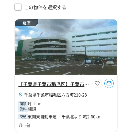
この物件を選択する
倉庫
【千葉県千葉市稲毛区】千葉市稲毛区六方町倉庫
千葉県千葉市稲毛区六方町210-28
坪
㎡
面積
相談
賃料
東関東自動車道 千葉北より 約2.60km
交通