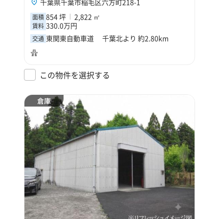
千葉県千葉市稲毛区六方町218-1
854 坪
2,822 ㎡
面積
330.0万円
賃料
東関東自動車道 千葉北より 約2.80km
交通
この物件を選択する
倉庫