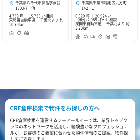
千葉県八千代市保品字蕨谷
千葉県千葉市稲毛区六方町
1803-7 他
142‐1
4,759 坪
15,733 ㎡
相談
6,329 坪
20,924 ㎡
（最小 2,989 坪～）
相談
東関東自動車道 千葉北より 約
東関東自動車道 千葉北より 約
10.70km
3.20km
CRE倉庫検索で物件をお探しの方へ
CRE倉庫検索を運営するシーアールイーでは、業界トップク
ラスのネットワークを活用し、経験豊かなプロフェッショナ
ルが、お客様のご要望に合わせた物件情報のご提案、物件探
しをご支援します。