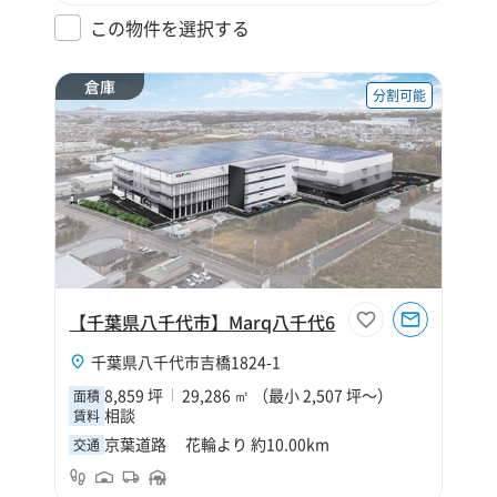
この物件を選択する
倉庫
分割可能
【千葉県八千代市】Marq八千代6
千葉県八千代市吉橋1824-1
8,859 坪
29,286 ㎡ （最小 2,507 坪～）
面積
相談
賃料
京葉道路 花輪より 約10.00km
交通