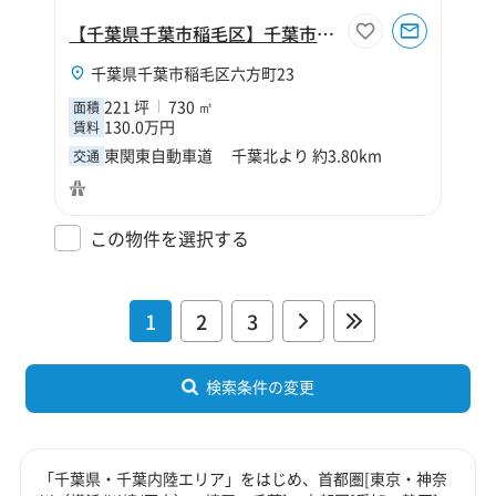
【千葉県千葉市稲毛区】千葉市稲毛区六方町221坪倉庫
千葉県千葉市稲毛区六方町23
221 坪
730 ㎡
面積
130.0万円
賃料
東関東自動車道 千葉北より 約3.80km
交通
この物件を選択する
1
2
3
検索条件の変更
「千葉県・千葉内陸エリア」をはじめ、首都圏[東京・神奈