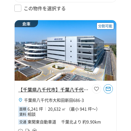
この物件を選択する
倉庫
分割可能
【千葉県八千代市】千葉八千代営業所
千葉県八千代市大和田新田686-3
6,241 坪
20,632 ㎡ （最小 941 坪～）
面積
相談
賃料
東関東自動車道 千葉北より 約9.90km
交通