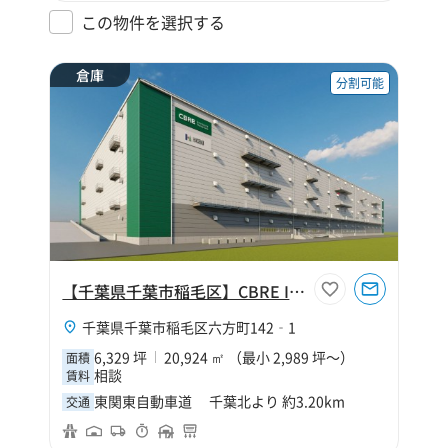
この物件を選択する
倉庫
分割可能
【千葉県千葉市稲毛区】CBRE IM 千葉北Ⅳ
千葉県千葉市稲毛区六方町142‐1
6,329 坪
20,924 ㎡ （最小 2,989 坪～）
面積
相談
賃料
東関東自動車道 千葉北より 約3.20km
交通