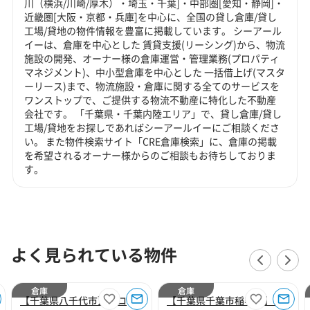
川（横浜/川崎/厚木）・埼玉・千葉]・中部圏[愛知・静岡]・
近畿圏[大阪・京都・兵庫]を中心に、全国の貸し倉庫/貸し
工場/貸地の物件情報を豊富に掲載しています。 シーアール
イーは、倉庫を中心とした 賃貸支援(リーシング)から、物流
施設の開発、オーナー様の倉庫運営・管理業務(プロパティ
マネジメント)、中小型倉庫を中心とした 一括借上げ(マスタ
ーリース)まで、物流施設・倉庫に関する全てのサービスを
ワンストップで、ご提供する物流不動産に特化した不動産
会社です。 「千葉県・千葉内陸エリア」で、貸し倉庫/貸し
工場/貸地をお探しであればシーアールイーにご相談くださ
い。 また物件検索サイト「CRE倉庫検索」に、倉庫の掲載
を希望されるオーナー様からのご相談もお待ちしておりま
す。
よく見られている物件
倉庫
倉庫
【千葉県八千代市】プロロジスパーク八千代2
【千葉県千葉市稲毛区】CBRE IM 千葉北Ⅳ