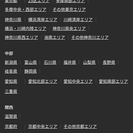
東京都
23区エリア
多摩南部エリア
多摩中央・西部エリア
その他東京エリア
神奈川県
横浜湾岸エリア
川崎湾岸エリア
横浜・川崎内陸エリア
神奈川県央エリア
神奈川県西エリア
湘南エリア
その他神奈川エリア
中部
新潟県
富山県
石川県
福井県
山梨県
長野県
岐阜県
静岡県
愛知県
愛知北部エリア
愛知中央エリア
愛知南部エリア
三重県
関西
滋賀県
京都府
京都中央エリア
その他京都エリア