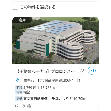
この物件を選択する
倉庫
【千葉県八千代市】プロロジスパーク八千代2
千葉県八千代市保品字蕨谷1803-7 他
4,759 坪
15,733 ㎡
面積
相談
賃料
東関東自動車道 千葉北より 約10.70km
交通