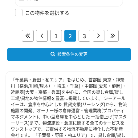
この物件を選択する
1
2
3
検索条件の変更
「千葉県・野田・柏エリア」をはじめ、首都圏[東京・神奈
川（横浜/川崎/厚木）・埼玉・千葉]・中部圏[愛知・静岡]・
近畿圏[大阪・京都・兵庫]を中心に、全国の貸し倉庫/貸し
工場/貸地の物件情報を豊富に掲載しています。 シーアール
イーは、倉庫を中心とした 賃貸支援(リーシング)から、物流
施設の開発、オーナー様の倉庫運営・管理業務(プロパティ
マネジメント)、中小型倉庫を中心とした 一括借上げ(マスタ
ーリース)まで、物流施設・倉庫に関する全てのサービスを
ワンストップで、ご提供する物流不動産に特化した不動産
会社です。 「千葉県・野田・柏エリア」で、貸し倉庫/貸し