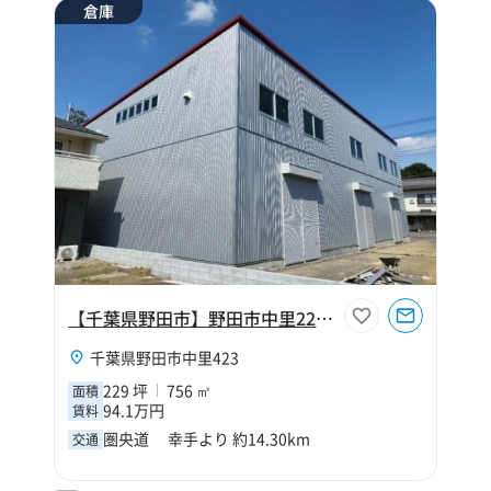
倉庫
【千葉県野田市】野田市中里229坪倉庫
千葉県野田市中里423
229 坪
756 ㎡
面積
94.1万円
賃料
圏央道 幸手より 約14.30km
交通