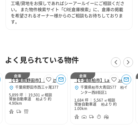
工場/貸地をお探しであればシーアールイーにご相談くださ
い。 また物件検索サイト「CRE倉庫検索」に、倉庫の掲載
を希望されるオーナー様からのご相談もお待ちしておりま
す。
よく見られている物件
倉庫
倉庫
【千葉県野田市】野田センター
【千葉県柏市】Landport柏Ⅰ
千葉県野田市西三ヶ尾377
千葉県柏市大青田577 柏イ
ンター西8街区1
5,899 坪
19,501 ㎡
相談
常磐自動車道 柏より 約
1,684 坪
5,567 ㎡
相談
4.90km
常磐自動車道 柏より 約
1.00km