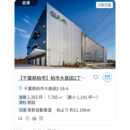
倉庫
分割可能
【千葉県柏市】柏市大島田2丁目2355坪倉庫
千葉県柏市大島田2-18-6
2,355 坪
7,785 ㎡ （最小 1,141 坪～）
面積
相談
賃料
常磐自動車道 柏より 約11.10km
交通