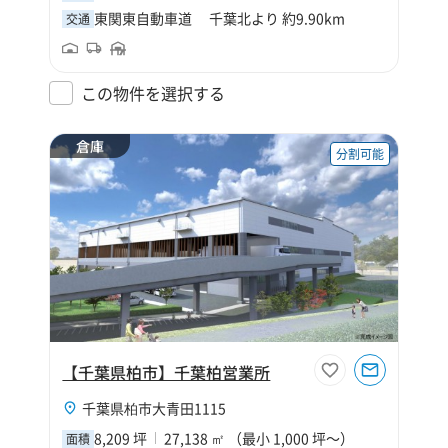
東関東自動車道 千葉北より 約9.90km
交通
この物件を選択する
倉庫
分割可能
【千葉県柏市】千葉柏営業所
千葉県柏市大青田1115
8,209 坪
27,138 ㎡ （最小 1,000 坪～）
面積