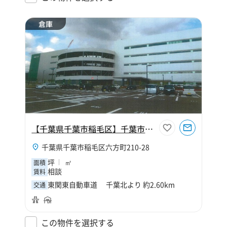
倉庫
【千葉県千葉市稲毛区】千葉市稲毛区六方町倉庫
千葉県千葉市稲毛区六方町210-28
坪
㎡
面積
相談
賃料
東関東自動車道 千葉北より 約2.60km
交通
この物件を選択する