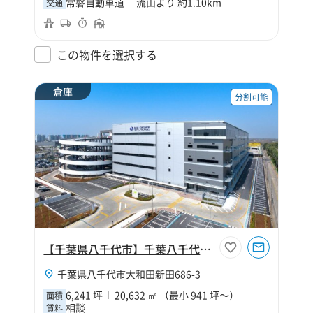
常磐自動車道 流山より 約1.10km
交通
この物件を選択する
倉庫
分割可能
【千葉県八千代市】千葉八千代営業所
千葉県八千代市大和田新田686-3
6,241 坪
20,632 ㎡ （最小 941 坪～）
面積
相談
賃料