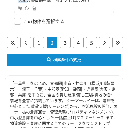
交通
この物件を選択する
1
2
3
4
5
検索条件の変更
「千葉県」をはじめ、首都圏[東京・神奈川（横浜/川崎/厚
木）・埼玉・千葉]・中部圏[愛知・静岡]・近畿圏[大阪・京
都・兵庫]を中心に、全国の貸し倉庫/貸し工場/貸地の物件
情報を豊富に掲載しています。 シーアールイーは、倉庫を
中心とした 賃貸支援(リーシング)から、物流施設の開発、オ
ーナー様の倉庫運営・管理業務(プロパティマネジメント)、
中小型倉庫を中心とした 一括借上げ(マスターリース)まで、
物流施設・倉庫に関する全てのサービスをワンストップ