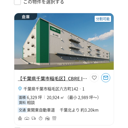
この物件を選択する
倉庫
分割可能
【千葉県千葉市稲毛区】CBRE IM 千葉北Ⅳ
千葉県千葉市稲毛区六方町142‐1
6,329 坪
20,924 ㎡ （最小 2,989 坪～）
面積
相談
賃料
東関東自動車道 千葉北より 約3.20km
交通