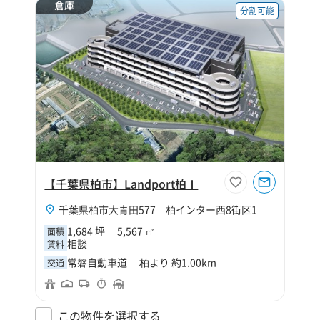
倉庫
分割可能
【千葉県柏市】Landport柏Ⅰ
千葉県柏市大青田577 柏インター西8街区1
1,684 坪
5,567 ㎡
面積
相談
賃料
常磐自動車道 柏より 約1.00km
交通
この物件を選択する