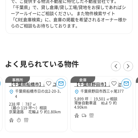
で、ご提供する物流不動産に特化した不動産会社です。
「千葉県」で、貸し倉庫/貸し工場/貸地をお探しであればシ
ーアールイーにご相談ください。 また物件検索サイト
「CRE倉庫検索」に、倉庫の掲載を希望されるオーナー様か
らのご相談もお待ちしております。
よく見られている物件
事務所
倉庫
【千葉県船橋市】船橋ロジスティクス事務所区画
【千葉県野田市】野田センター
千葉県船橋市日の出2-20-3、
千葉県野田市西三ヶ尾377
4
5,899 坪
19,501 ㎡
相談
常磐自動車道 柏より 約
238 坪
787 ㎡
4.90km
（最小 119 坪～）
相談
京葉道路 花輪より 約1.80km