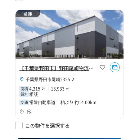
倉庫
【千葉県野田市】野田尾崎物流センター
千葉県野田市尾崎2325-2
4,215 坪
13,933 ㎡
面積
相談
賃料
常磐自動車道 柏より 約14.00km
交通
この物件を選択する