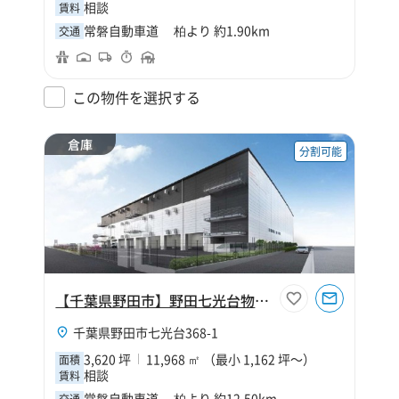
相談
賃料
常磐自動車道 柏より 約1.90km
交通
この物件を選択する
倉庫
分割可能
【千葉県野田市】野田七光台物流センター
千葉県野田市七光台368-1
3,620 坪
11,968 ㎡ （最小 1,162 坪～）
面積
相談
賃料
常磐自動車道 柏より 約12.50km