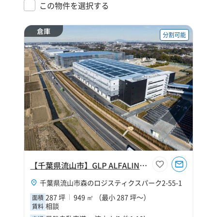
この物件を選択する
倉庫
分割可能
【千葉県流山市】GLP ALFALINK流山６
千葉県流山市森のロジスティクスパーク2-55-1
287 坪
949 ㎡ （最小 287 坪～）
面積
相談
賃料