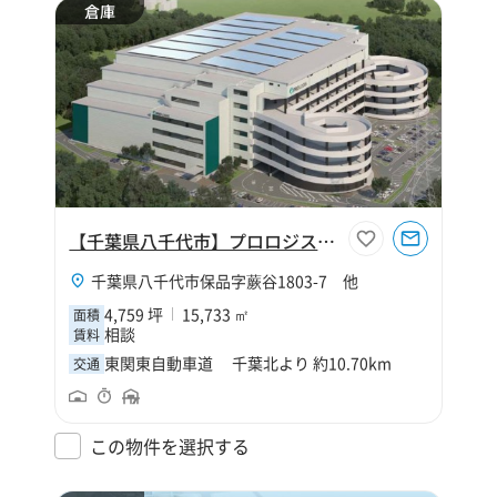
倉庫
【千葉県八千代市】プロロジスパーク八千代2
千葉県八千代市保品字蕨谷1803-7 他
4,759 坪
15,733 ㎡
面積
相談
賃料
東関東自動車道 千葉北より 約10.70km
交通
この物件を選択する