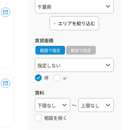
エリアを絞り込む
賃貸面積
範囲で指定
数値で指定
坪
㎡
賃料
～
相談を
除く