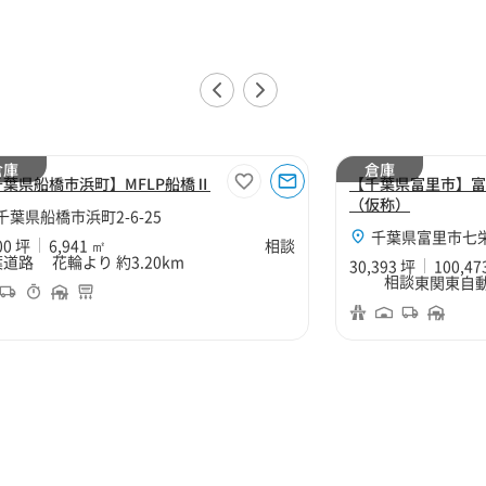
倉庫
倉庫
千葉県船橋市浜町】MFLP船橋Ⅱ
【千葉県富里市】富
（仮称）
千葉県船橋市浜町2-6-25
千葉県富里市七栄
00 坪
6,941 ㎡
相談
道路 花輪より 約3.20km
30,393 坪
100,47
相談
東関東自動