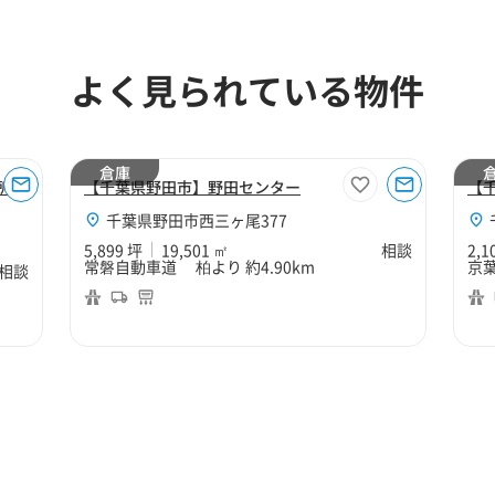
よく見られている物件
倉庫
所区
【千葉県野田市】野田センター
【
千葉県野田市西三ヶ尾377
5,899 坪
19,501 ㎡
相談
2,1
常磐自動車道 柏より 約4.90km
京葉
相談