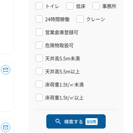
トイレ
低床
事務所
24時間稼働
クレーン
営業倉庫登録可
危険物取扱可
天井高5.5m未満
天井高5.5m以上
床荷重1.5t/㎡未満
床荷重1.5t/㎡以上
検索する
80件