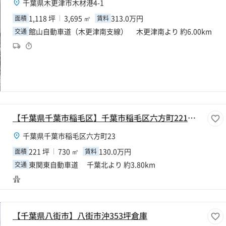
千葉県木更津市木材港4-1
1,118 坪
3,695 ㎡
313.0万円
面積
賃料
館山自動車道（木更津南支線） 木更津南より 約6.00km
交通
【千葉県千葉市稲毛区】千葉市稲毛区六方町221坪倉庫
千葉県千葉市稲毛区六方町23
221 坪
730 ㎡
130.0万円
面積
賃料
東関東自動車道 千葉北より 約3.80km
交通
【千葉県八街市】八街市沖353坪倉庫