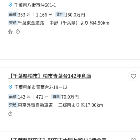
千葉県八街市沖601-1
353 坪
1,166 ㎡
160.0万円
面積
賃料
千葉東金道路 中野（千葉県）より 約4.50km
交通
【千葉県柏市】柏市青葉台142坪倉庫
千葉県柏市青葉台2-18－12
142 坪
471 ㎡
70.9万円
面積
賃料
東京外環自動車道 三郷南より 約17.00km
交通