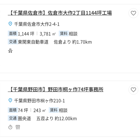
【千葉県佐倉市】佐倉市大作2丁目1144坪工場
千葉県佐倉市大作2-4-1
1,144 坪
3,781 ㎡
相談
面積
賃料
東関東自動車道 佐倉より 約1.70km
交通
【千葉県野田市】野田市桐ヶ作74坪事務所
千葉県野田市桐ヶ作210-1
74 坪
243 ㎡
相談
面積
賃料
圏央道 五霞より 約12.00km
交通