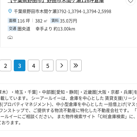
【千葉県野田市】野田市木間ケ瀬116坪倉庫
千葉県野田市木間ケ瀬3792-1,3794-1,3794-2,5998
116 坪
382 ㎡
35.0万円
面積
賃料
圏央道 幸手より 約13.00km
交通
2
3
4
5
厚木）・埼玉・千葉]・中部圏[愛知・静岡]・近畿圏[大阪・京都・兵庫]
載しています。 シーアールイーは、倉庫を中心とした 賃貸支援(リーシ
(プロパティマネジメント)、中小型倉庫を中心とした 一括借上げ(マス
ワンストップで、ご提供する物流不動産に特化した不動産会社です。 「
ールイーにご相談ください。 また物件検索サイト「CRE倉庫検索」に
ております。