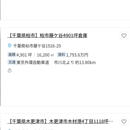
【千葉県柏市】柏市藤ケ谷4901坪倉庫
千葉県柏市藤ケ谷1926-29
4,901 坪
16,200 ㎡
1,793.6万円
面積
賃料
東京外環自動車道 市川北より 約13.80km
交通
【千葉県木更津市】木更津市木材港4丁目1118坪倉庫