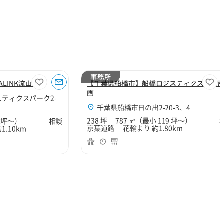
事務所
ALINK流山６
【千葉県船橋市】船橋ロジスティクス事務
画
ティクスパーク2-
千葉県船橋市日の出2-20-3、4
238 坪
787 ㎡
（最小 119 坪～）
7 坪～）
相談
京葉道路 花輪より 約1.80km
.10km