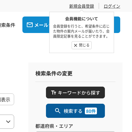
新規会員登録
ログイン
会員機能について
検索条件
メール
電話
でお問合せ
でお問合せ
会員登録を行うと、希望条件に応じ
た物件の案内メールが届いたり、会
員限定記事を見ることができます。
閉じる
検索条件の変更
キーワードから探す
図表示
検索する
80件
都道府県・エリア