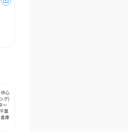
を中心
ング)
ター
千葉
、倉庫