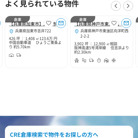
よく見られている物件
倉庫
倉庫
【兵庫県加東市】加東市吉井426坪倉庫
【兵庫県神戸市東灘区】神戸六甲MT Logi Cold
兵庫県加東市吉井722
兵庫県神戸市東灘区向洋町西
2-2-2
426 坪
1,408 ㎡
123.6万 円
中国自動車道 ひょうご東条よ
3,902 坪
12,900 ㎡
相談
り 約5.70km
阪神高速5号湾岸線 住吉浜より
約2.30km
CRE倉庫検索で物件をお探しの方へ