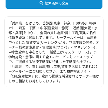
検索条件の変更
「兵庫県」をはじめ、首都圏[東京・神奈川（横浜/川崎/厚
木）・埼玉・千葉]・中部圏[愛知・静岡]・近畿圏[大阪・京
都・兵庫]を中心に、全国の貸し倉庫/貸し工場/貸地の物件
情報を豊富に掲載しています。 シーアールイーは、倉庫を
中心とした 賃貸支援(リーシング)から、物流施設の開発、オ
ーナー様の倉庫運営・管理業務(プロパティマネジメント)、
中小型倉庫を中心とした 一括借上げ(マスターリース)まで、
物流施設・倉庫に関する全てのサービスをワンストップ
で、ご提供する物流不動産に特化した不動産会社です。
「兵庫県」で、貸し倉庫/貸し工場/貸地をお探しであればシ
ーアールイーにご相談ください。 また物件検索サイト
「CRE倉庫検索」に、倉庫の掲載を希望されるオーナー様か
らのご相談もお待ちしております。