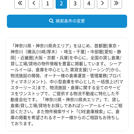
1
2
3
4
検索条件の変更
「神奈川県・神奈川県央エリア」をはじめ、首都圏[東京・
神奈川（横浜/川崎/厚木）・埼玉・千葉]・中部圏[愛知・静
岡]・近畿圏[大阪・京都・兵庫]を中心に、全国の貸し倉庫/
貸し工場/貸地の物件情報を豊富に掲載しています。 シーア
ールイーは、倉庫を中心とした 賃貸支援(リーシング)から、
物流施設の開発、オーナー様の倉庫運営・管理業務(プロパ
ティマネジメント)、中小型倉庫を中心とした 一括借上げ(マ
スターリース)まで、物流施設・倉庫に関する全てのサービ
スをワンストップで、ご提供する物流不動産に特化した不
動産会社です。 「神奈川県・神奈川県央エリア」で、貸し
倉庫/貸し工場/貸地をお探しであればシーアールイーにご相
談ください。 また物件検索サイト「CRE倉庫検索」に、倉
庫の掲載を希望されるオーナー様からのご相談もお待ちし
ております。