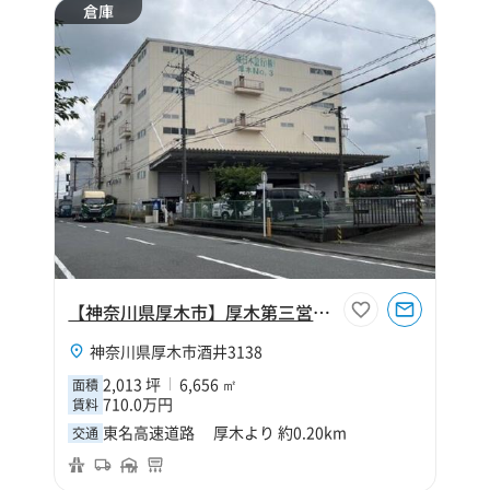
倉庫
【神奈川県厚木市】厚木第三営業所倉庫
神奈川県厚木市酒井3138
2,013 坪
6,656 ㎡
面積
710.0万円
賃料
東名高速道路 厚木より 約0.20km
交通