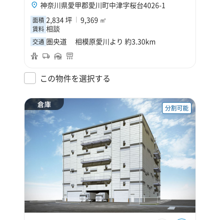
神奈川県愛甲郡愛川町中津字桜台4026-1
2,834 坪
9,369 ㎡
面積
相談
賃料
圏央道 相模原愛川より 約3.30km
交通
この物件を選択する
倉庫
分割可能