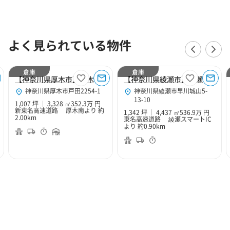
よく見られている物件
倉庫
倉庫
【神奈川県厚木市】厚木１０２
【神奈川県綾瀬市】綾瀬倉庫７
神奈川県厚木市戸田2254-1
神奈川県綾瀬市早川城山5-
13-10
1,007 坪
3,328 ㎡
352.3万 円
新東名高速道路 厚木南より 約
1,342 坪
4,437 ㎡
536.9万 円
2.00km
東名高速道路 綾瀬スマートIC
より 約0.90km