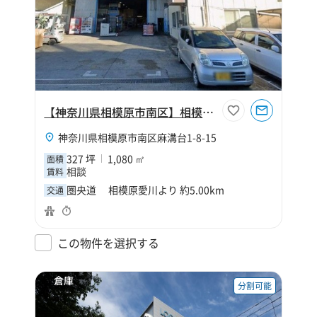
【神奈川県相模原市南区】相模原市南区麻溝台1丁目327坪倉庫
神奈川県相模原市南区麻溝台1-8-15
327 坪
1,080 ㎡
面積
相談
賃料
圏央道 相模原愛川より 約5.00km
交通
この物件を選択する
倉庫
分割可能