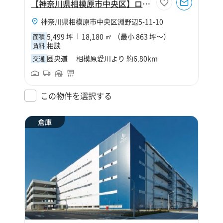
【神奈川県相模原市中央区】ロジクロス相模原
神奈川県相模原市中央区淵野辺5-11-10
5,499 坪
18,180 ㎡ （最小 863 坪～）
面積
相談
賃料
圏央道 相模原愛川より 約6.80km
交通
この物件を選択する
倉庫