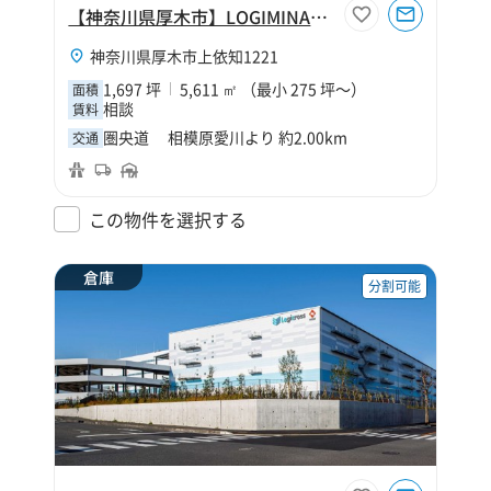
【神奈川県厚木市】LOGIMINAL厚木
神奈川県厚木市上依知1221
1,697 坪
5,611 ㎡ （最小 275 坪～）
面積
相談
賃料
圏央道 相模原愛川より 約2.00km
交通
この物件を選択する
倉庫
分割可能