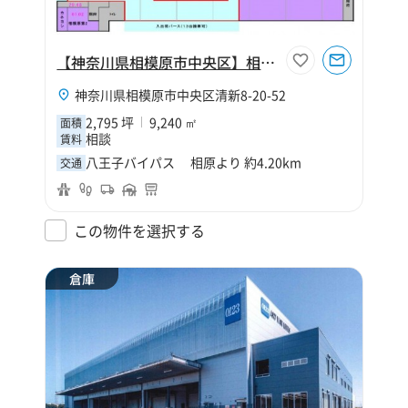
【神奈川県相模原市中央区】相模原センター（寄託）
神奈川県相模原市中央区清新8-20-52
2,795 坪
9,240 ㎡
面積
相談
賃料
八王子バイパス 相原より 約4.20km
交通
この物件を選択する
倉庫