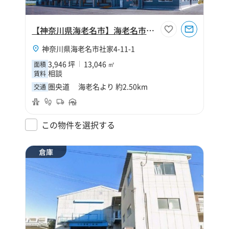
【神奈川県海老名市】海老名市社家4丁目3946坪倉庫（寄託）
神奈川県海老名市社家4-11-1
3,946 坪
13,046 ㎡
面積
相談
賃料
圏央道 海老名より 約2.50km
交通
この物件を選択する
倉庫