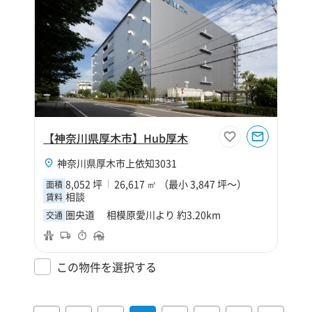
【神奈川県厚木市】Hub厚木
神奈川県厚木市上依知3031
8,052 坪
26,617 ㎡ （最小 3,847 坪～）
面積
相談
賃料
圏央道 相模原愛川より 約3.20km
交通
この物件を選択する