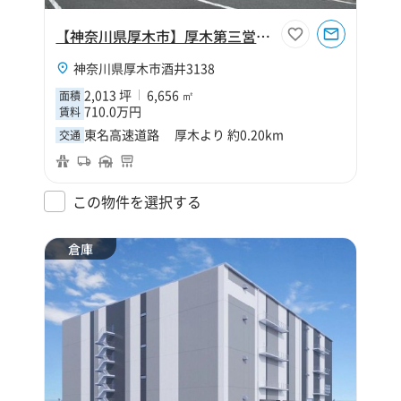
【神奈川県厚木市】厚木第三営業所倉庫
神奈川県厚木市酒井3138
2,013 坪
6,656 ㎡
面積
710.0万円
賃料
東名高速道路 厚木より 約0.20km
交通
この物件を選択する
倉庫