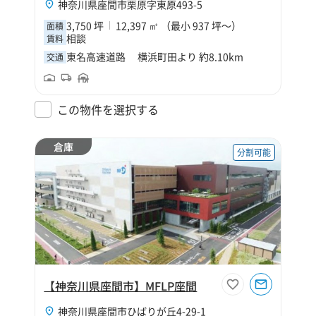
神奈川県座間市栗原字東原493-5
3,750 坪
12,397 ㎡ （最小 937 坪～）
面積
相談
賃料
東名高速道路 横浜町田より 約8.10km
交通
この物件を選択する
倉庫
分割可能
【神奈川県座間市】MFLP座間
神奈川県座間市ひばりが丘4-29-1