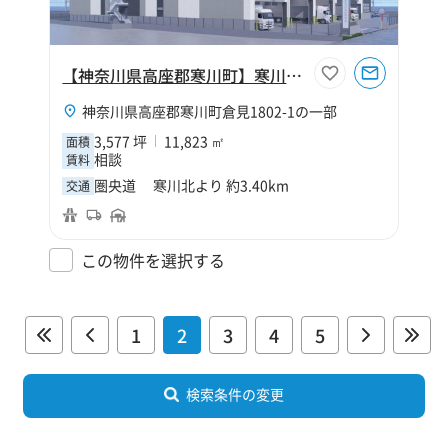
【神奈川県高座郡寒川町】寒川物流センター【仮称】
神奈川県高座郡寒川町倉見1802-1の一部
3,577 坪
11,823 ㎡
面積
相談
賃料
圏央道 寒川北より 約3.40km
交通
この物件を選択する
1
2
3
4
5
検索条件の変更