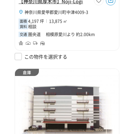
【神奈川県厚木市】Noji-Logi
神奈川県愛甲郡愛川町中津4009-3
4,197 坪
13,875 ㎡
面積
相談
賃料
圏央道 相模原愛川より 約2.00km
交通
この物件を選択する
倉庫