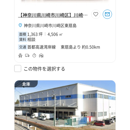
【神奈川県川崎市川崎区】川崎市川崎区東扇島1363坪倉庫
神奈川県川崎市川崎区東扇島
1,363 坪
4,506 ㎡
面積
相談
賃料
首都高速湾岸線 東扇島より 約0.50km
交通
この物件を選択する
倉庫