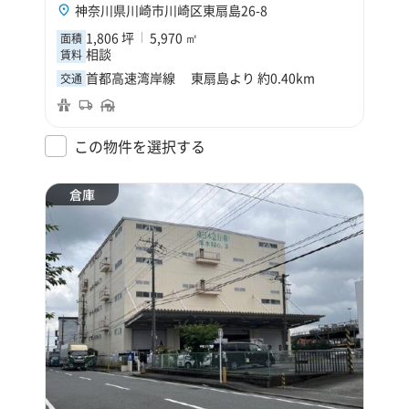
神奈川県川崎市川崎区東扇島26-8
1,806 坪
5,970 ㎡
面積
相談
賃料
首都高速湾岸線 東扇島より 約0.40km
交通
この物件を選択する
倉庫