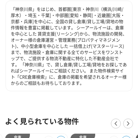
「神奈川県」をはじめ、首都圏[東京・神奈川（横浜/川崎/
厚木）・埼玉・千葉]・中部圏[愛知・静岡]・近畿圏[大阪・
京都・兵庫]を中心に、全国の貸し倉庫/貸し工場/貸地の物
件情報を豊富に掲載しています。 シーアールイーは、倉庫
を中心とした 賃貸支援(リーシング)から、物流施設の開発、
オーナー様の倉庫運営・管理業務(プロパティマネジメン
ト)、中小型倉庫を中心とした 一括借上げ(マスターリース)
まで、物流施設・倉庫に関する全てのサービスをワンスト
ップで、ご提供する物流不動産に特化した不動産会社で
す。 「神奈川県」で、貸し倉庫/貸し工場/貸地をお探しであ
ればシーアールイーにご相談ください。 また物件検索サイ
ト「CRE倉庫検索」に、倉庫の掲載を希望されるオーナー様
からのご相談もお待ちしております。
よく見られている物件
倉庫
倉庫