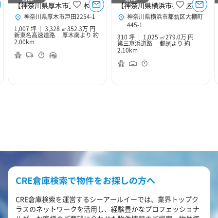
【神奈川県厚木市】厚木１０２
【神奈川県横浜市都筑区】横浜中央２
神奈川県厚木市戸田2254-1
神奈川県横浜市都筑区大棚町
445-1
1,007 坪
3,328 ㎡
352.3万 円
新東名高速道路 厚木南より 約
310 坪
1,025 ㎡
279.0万 円
2.00km
第三京浜道路 都筑より 約
2.10km
CRE倉庫検索で物件をお探しの方へ
CRE倉庫検索を運営するシーアールイーでは、業界トップク
ラスのネットワークを活用し、経験豊かなプロフェッショナ