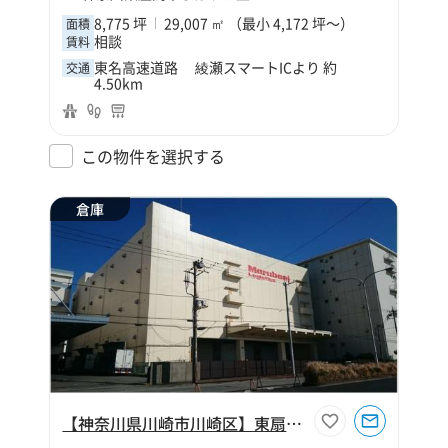
8,775 坪
29,007 ㎡ （最小 4,172 坪～）
面積
相談
賃料
東名高速道路 綾瀬スマートICより 約
交通
4.50km
この物件を選択する
倉庫
【神奈川県川崎市川崎区】東扇島物流センター