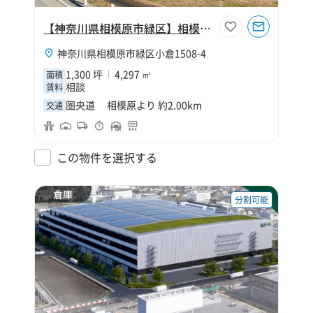
【神奈川県相模原市緑区】相模原小倉センター
神奈川県相模原市緑区小倉1508-4
1,300 坪
4,297 ㎡
面積
相談
賃料
圏央道 相模原より 約2.00km
交通
この物件を選択する
倉庫
分割可能