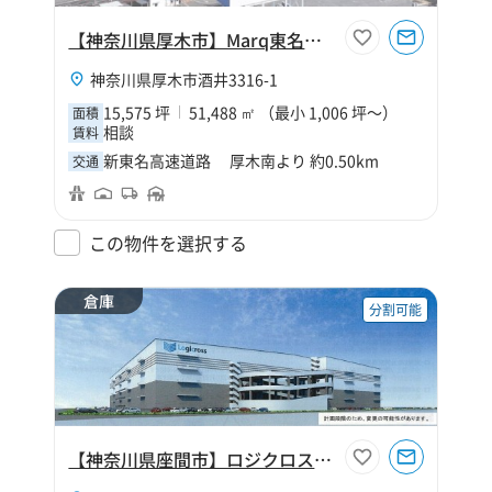
【神奈川県厚木市】Marq東名厚木
神奈川県厚木市酒井3316-1
15,575 坪
51,488 ㎡ （最小 1,006 坪～）
面積
相談
賃料
新東名高速道路 厚木南より 約0.50km
交通
この物件を選択する
倉庫
分割可能
【神奈川県座間市】ロジクロス座間