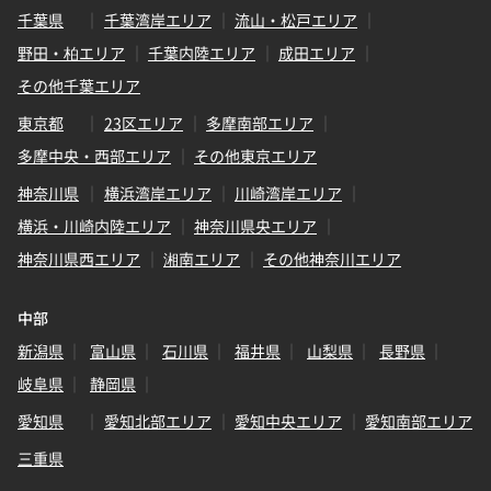
千葉県
千葉湾岸エリア
流山・松戸エリア
野田・柏エリア
千葉内陸エリア
成田エリア
その他千葉エリア
東京都
23区エリア
多摩南部エリア
多摩中央・西部エリア
その他東京エリア
神奈川県
横浜湾岸エリア
川崎湾岸エリア
横浜・川崎内陸エリア
神奈川県央エリア
神奈川県西エリア
湘南エリア
その他神奈川エリア
中部
新潟県
富山県
石川県
福井県
山梨県
長野県
岐阜県
静岡県
愛知県
愛知北部エリア
愛知中央エリア
愛知南部エリア
三重県