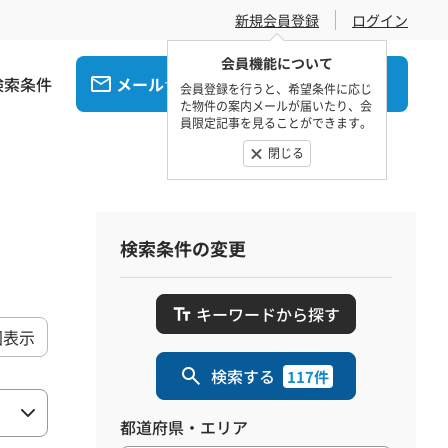
新規会員登録
ログイン
会員機能について
検索条件
メール
電話
でお問合せ
でお問合せ
会員登録を行うと、希望条件に応じ
た物件の案内メールが届いたり、会
員限定記事を見ることができます。
閉じる
検索条件の変更
キーワードから探す
図表示
検索する
117件
都道府県・エリア