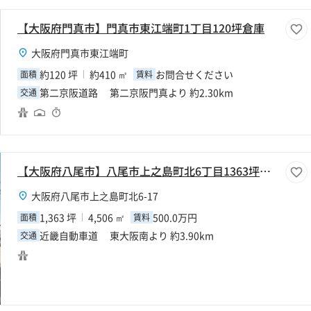
【大阪府門真市】門真市東江端町1丁目120坪倉庫
大阪府門真市東江端町
約120 坪
約410 ㎡
お問合せください
面積
賃料
第二京阪道路 第二京阪門真より 約2.30km
交通
【大阪府八尾市】八尾市上之島町北6丁目1363坪工場
大阪府八尾市上之島町北6-17
1,363 坪
4,506 ㎡
500.0万円
面積
賃料
近畿自動車道 東大阪南より 約3.90km
交通