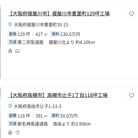
【大阪府寝屋川市】寝屋川市豊里町129坪工場
大阪府寝屋川市豊里町30-15
129 坪
427 ㎡
130.0万円
面積
賃料
第二京阪道路 寝屋川北より 約4.20km
交通
【大阪府高槻市】高槻市辻子1丁目118坪工場
大阪府高槻市辻子1-23-3
118 坪
391 ㎡
50.0万円
面積
賃料
新名神高速道路 高槻より 約3.90km
交通