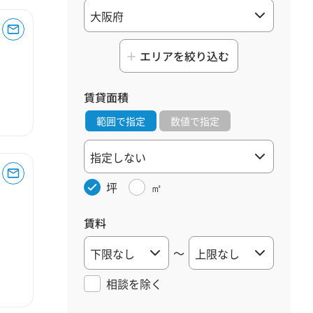
エリアを絞り込む
賃貸面積
範囲で指定
数値で指定
坪
㎡
賃料
～
相談を
除く