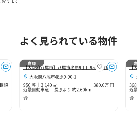
ております。
よく見られている物件
倉庫
【大阪府八尾市】八尾市老原9丁目950坪倉庫
【
大阪府八尾市老原9-90-1
相談
950 坪
3,140 ㎡
380.0万 円
368
近畿自動車道 長原より 約2.60km
近畿