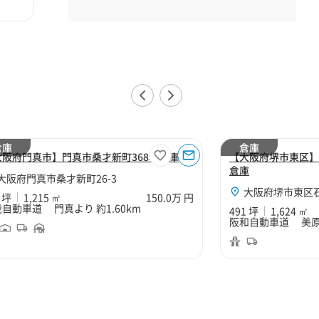
倉庫
倉庫
大阪府門真市】門真市桑才新町368坪倉庫
【大阪府堺市東区】
倉庫
大阪府門真市桑才新町26-3
大阪府堺市東区石原
 坪
1,215 ㎡
150.0万 円
自動車道 門真より 約1.60km
491 坪
1,624 ㎡
阪和自動車道 美原南