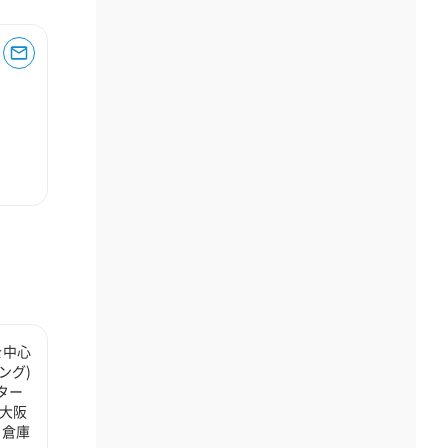
を中心
ング)
ター
大阪
、倉庫