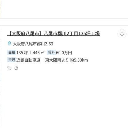
【大阪府八尾市】八尾市郡川2丁目135坪工場
大阪府八尾市郡川2-63
135 坪
446 ㎡
60.0万円
面積
賃料
近畿自動車道 東大阪南より 約5.30km
交通