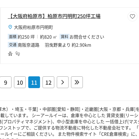
【大阪府柏原市】柏原市円明町250坪工場
大阪府柏原市円明町
約250 坪
約820 ㎡
お問合せください
面積
賃料
南阪奈道路 羽曳野東より 約2.90km
交通
9
10
11
12
厚木）・埼玉・千葉]・中部圏[愛知・静岡]・近畿圏[大阪・京都・兵庫]
載しています。 シーアールイーは、倉庫を中心とした 賃貸支援(リーシ
(プロパティマネジメント)、中小型倉庫を中心とした 一括借上げ(マス
ワンストップで、ご提供する物流不動産に特化した不動産会社です。 「
ールイーにご相談ください。 また物件検索サイト「CRE倉庫検索」に