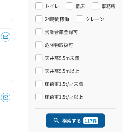
トイレ
低床
事務所
24時間稼働
クレーン
営業倉庫登録可
危険物取扱可
天井高5.5m未満
天井高5.5m以上
床荷重1.5t/㎡未満
床荷重1.5t/㎡以上
検索する
117件