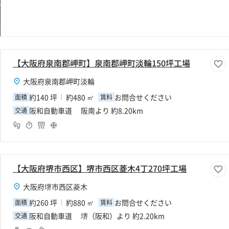
【大阪府泉南郡岬町】泉南郡岬町淡輪150坪工場
大阪府泉南郡岬町淡輪
約140 坪
約480 ㎡
お問合せください
面積
賃料
阪和自動車道 阪南より 約8.20km
交通
【大阪府堺市西区】堺市西区菱木4丁270坪工場
大阪府堺市西区菱木
約260 坪
約880 ㎡
お問合せください
面積
賃料
阪和自動車道 堺（阪和）より 約2.20km
交通