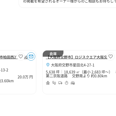
の掲載を希望されるオーナー様からのご相談もお待ちし
倉庫
市柏田西2丁目40坪
【大阪府交野市】ロジスクエア大阪交野
大阪府交野市星田北4-27-1
3-2
5,638 坪
18,639 ㎡
（最小 2,683 坪～）
第二京阪道路 交野南より 約0.80km
20.0万 円
.60km