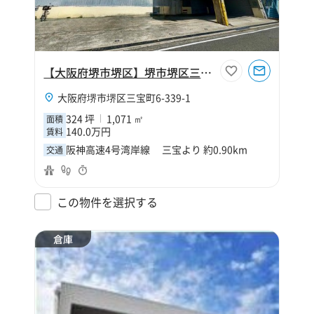
【大阪府堺市堺区】堺市堺区三宝町6丁324坪倉庫
大阪府堺市堺区三宝町6-339-1
324 坪
1,071 ㎡
面積
140.0万円
賃料
阪神高速4号湾岸線 三宝より 約0.90km
交通
この物件を選択する
倉庫