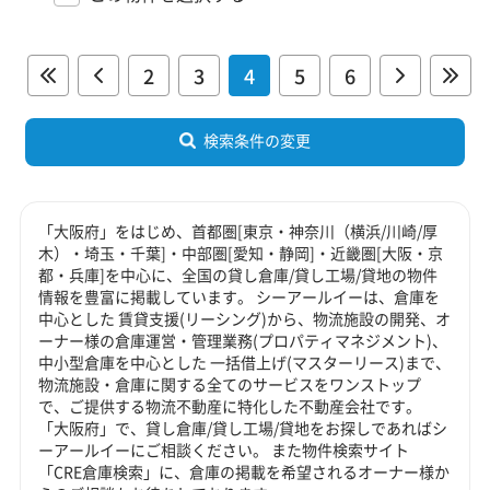
2
3
4
5
6
検索条件の変更
「大阪府」をはじめ、首都圏[東京・神奈川（横浜/川崎/厚
木）・埼玉・千葉]・中部圏[愛知・静岡]・近畿圏[大阪・京
都・兵庫]を中心に、全国の貸し倉庫/貸し工場/貸地の物件
情報を豊富に掲載しています。 シーアールイーは、倉庫を
中心とした 賃貸支援(リーシング)から、物流施設の開発、オ
ーナー様の倉庫運営・管理業務(プロパティマネジメント)、
中小型倉庫を中心とした 一括借上げ(マスターリース)まで、
物流施設・倉庫に関する全てのサービスをワンストップ
で、ご提供する物流不動産に特化した不動産会社です。
「大阪府」で、貸し倉庫/貸し工場/貸地をお探しであればシ
ーアールイーにご相談ください。 また物件検索サイト
「CRE倉庫検索」に、倉庫の掲載を希望されるオーナー様か