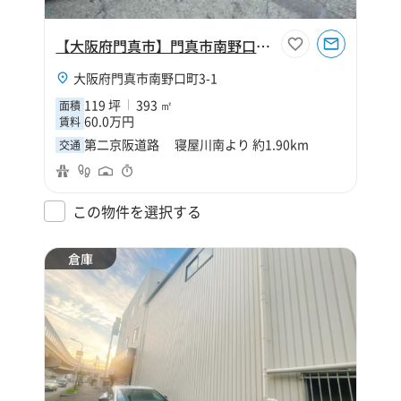
【大阪府門真市】門真市南野口町119坪倉庫
大阪府門真市南野口町3-1
119 坪
393 ㎡
面積
60.0万円
賃料
第二京阪道路 寝屋川南より 約1.90km
交通
この物件を選択する
倉庫