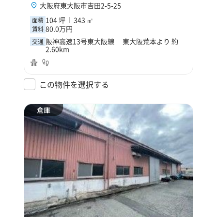
大阪府東大阪市吉田2-5-25
104 坪
343 ㎡
面積
80.0万円
賃料
阪神高速13号東大阪線 東大阪荒本より 約
交通
2.60km
この物件を選択する
倉庫