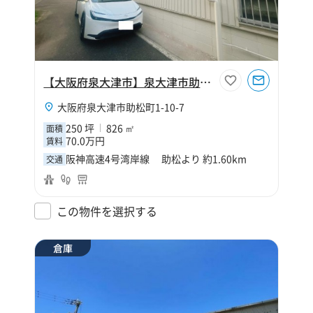
【大阪府泉大津市】泉大津市助松町1丁目250坪倉庫
大阪府泉大津市助松町1-10-7
250 坪
826 ㎡
面積
70.0万円
賃料
阪神高速4号湾岸線 助松より 約1.60km
交通
この物件を選択する
倉庫