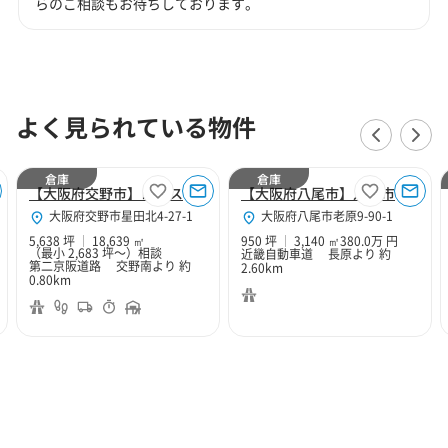
らのご相談もお待ちしております。
よく見られている物件
倉庫
倉庫
【大阪府交野市】ロジスクエア大阪交野
【大阪府八尾市】八尾市老原9丁目950坪倉庫
大阪府交野市星田北4-27-1
大阪府八尾市老原9-90-1
5,638 坪
18,639 ㎡
950 坪
3,140 ㎡
380.0万 円
（最小 2,683 坪～）
相談
近畿自動車道 長原より 約
第二京阪道路 交野南より 約
2.60km
0.80km