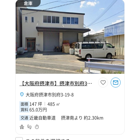
倉庫
【大阪府摂津市】摂津市別府3丁目147坪倉庫
大阪府摂津市別府3-19-8
147 坪
485 ㎡
面積
65.0万円
賃料
近畿自動車道 摂津南より 約2.30km
交通