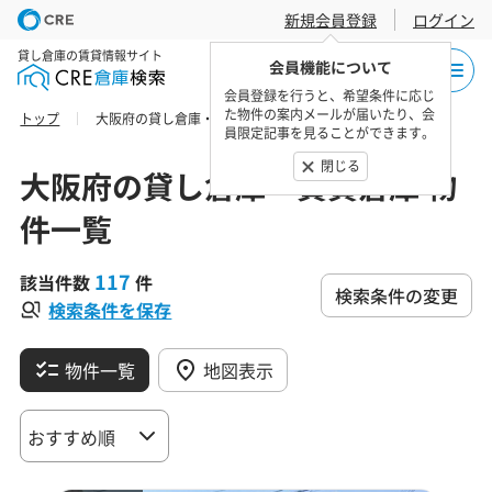
新規会員登録
ログイン
貸し倉庫の賃貸情報サイト
会員機能について
会員登録を行うと、希望条件に応じ
た物件の案内メールが届いたり、会
トップ
大阪府の貸し倉庫・賃貸倉庫 物件一覧
員限定記事を見ることができます。
閉じる
大阪府の貸し倉庫・賃貸倉庫 物
件一覧
117
該当件数
件
検索条件の変更
検索条件を保存
物件一覧
地図表示