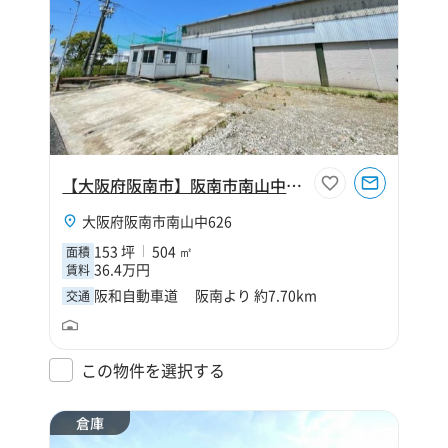
【大阪府阪南市】阪南市南山中153坪倉庫
大阪府阪南市南山中626
153 坪
504 ㎡
面積
36.4万円
賃料
阪和自動車道 阪南より 約7.70km
交通
この物件を選択する
倉庫