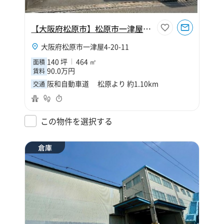
【大阪府松原市】松原市一津屋4丁目140坪倉庫
大阪府松原市一津屋4-20-11
140 坪
464 ㎡
面積
90.0万円
賃料
阪和自動車道 松原より 約1.10km
交通
この物件を選択する
倉庫