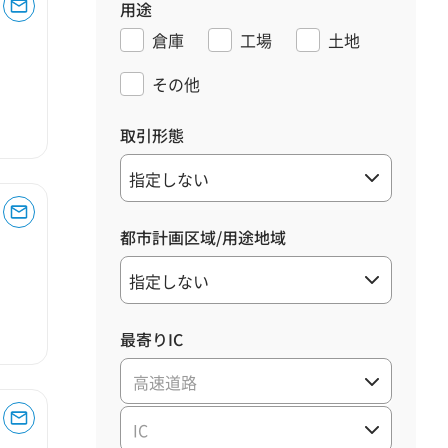
用途
倉庫
工場
土地
その他
取引形態
都市計画区域/用途地域
最寄りIC
高速道路
IC