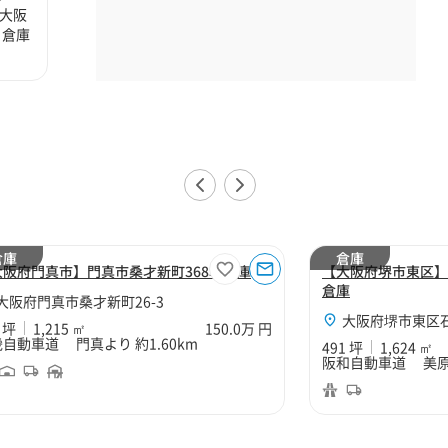
大阪
、倉庫
倉庫
倉庫
大阪府門真市】門真市桑才新町368坪倉庫
【大阪府堺市東区】
倉庫
大阪府門真市桑才新町26-3
大阪府堺市東区石原
 坪
1,215 ㎡
150.0万 円
自動車道 門真より 約1.60km
491 坪
1,624 ㎡
阪和自動車道 美原南