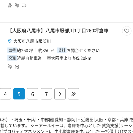
【大阪府八尾市】八尾市服部川1丁目260坪倉庫
大阪府八尾市服部川
約260 坪
約850 ㎡
お問合せください
面積
賃料
近畿自動車道 東大阪南より 約5.20km
交通
4
5
6
7
厚木）・埼玉・千葉]・中部圏[愛知・静岡]・近畿圏[大阪・京都・兵庫]
載しています。 シーアールイーは、倉庫を中心とした 賃貸支援(リーシ
(プロパティマネジメント)、中小型倉庫を中心とした 一括借上げ(マス