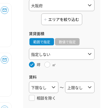
エリアを絞り込む
賃貸面積
範囲で指定
数値で指定
坪
㎡
賃料
～
相談を
除く