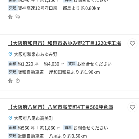
阪神高速12号守口線 都島より 約0.80km
交通
【大阪府和泉市】和泉市あゆみ野2丁目1220坪工場
大阪府和泉市あゆみ野
約1,220 坪
約4,030 ㎡
お問合せください
面積
賃料
阪和自動車道 岸和田和泉より 約1.90km
交通
【大阪府八尾市】八尾市高美町4丁目560坪倉庫
大阪府八尾市高美町
約560 坪
約1,860 ㎡
お問合せください
面積
賃料
近畿自動車道 八尾より 約3.50km
交通