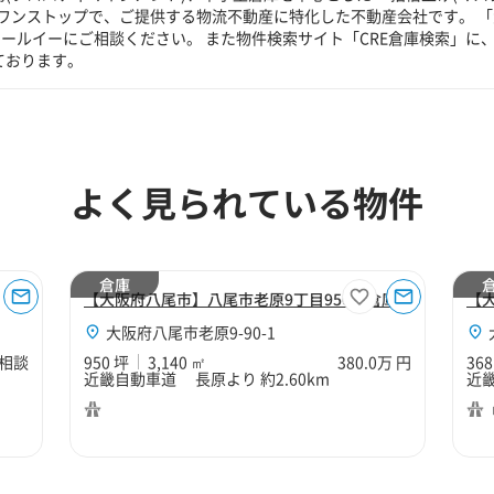
ワンストップで、ご提供する物流不動産に特化した不動産会社です。 「
ールイーにご相談ください。 また物件検索サイト「CRE倉庫検索」に
ております。
よく見られている物件
倉庫
【大阪府八尾市】八尾市老原9丁目950坪倉庫
【
大阪府八尾市老原9-90-1
相談
950 坪
3,140 ㎡
380.0万 円
368
近畿自動車道 長原より 約2.60km
近畿