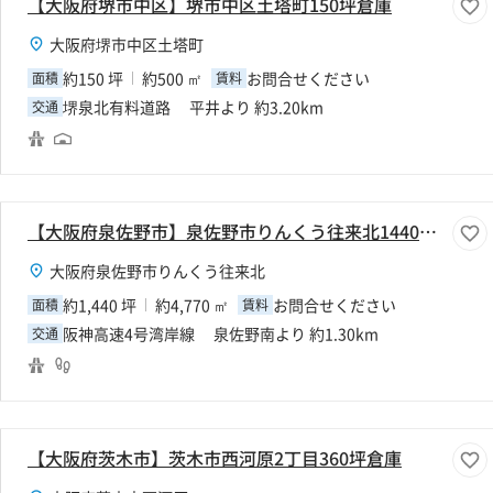
【大阪府堺市中区】堺市中区土塔町150坪倉庫
大阪府堺市中区土塔町
約150 坪
約500 ㎡
お問合せください
面積
賃料
堺泉北有料道路 平井より 約3.20km
交通
【大阪府泉佐野市】泉佐野市りんくう往来北1440坪倉庫
大阪府泉佐野市りんくう往来北
約1,440 坪
約4,770 ㎡
お問合せください
面積
賃料
阪神高速4号湾岸線 泉佐野南より 約1.30km
交通
【大阪府茨木市】茨木市西河原2丁目360坪倉庫