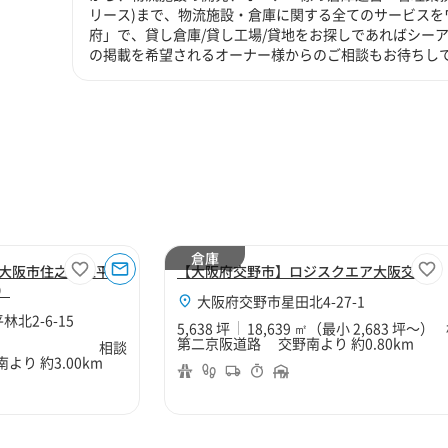
リース)まで、物流施設・倉庫に関する全てのサービスを
府」で、貸し倉庫/貸し工場/貸地をお探しであればシーア
の掲載を希望されるオーナー様からのご相談もお待ちし
倉庫
大阪市住之江区平林
【大阪府交野市】ロジスクエア大阪交野
）
大阪府交野市星田北4-27-1
北2-6-15
5,638 坪
18,639 ㎡
（最小 2,683 坪～）
第二京阪道路 交野南より 約0.80km
相談
り 約3.00km