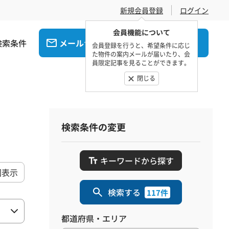
新規会員登録
ログイン
会員機能について
検索条件
メール
電話
でお問合せ
でお問合せ
会員登録を行うと、希望条件に応じ
た物件の案内メールが届いたり、会
員限定記事を見ることができます。
閉じる
検索条件の変更
キーワードから探す
図表示
検索する
117件
都道府県・エリア