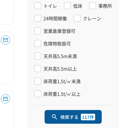
トイレ
低床
事務所
24時間稼働
クレーン
営業倉庫登録可
危険物取扱可
天井高5.5m未満
天井高5.5m以上
床荷重1.5t/㎡未満
床荷重1.5t/㎡以上
検索する
117件