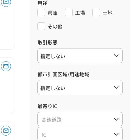
用途
倉庫
工場
土地
その他
取引形態
都市計画区域/用途地域
最寄りIC
高速道路
IC