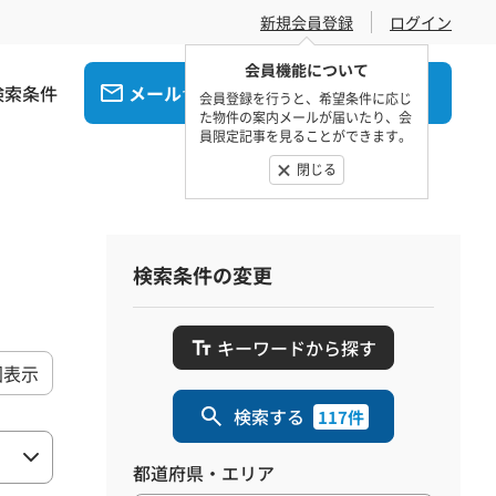
新規会員登録
ログイン
会員機能について
検索条件
メール
電話
でお問合せ
でお問合せ
会員登録を行うと、希望条件に応じ
た物件の案内メールが届いたり、会
員限定記事を見ることができます。
閉じる
検索条件の変更
キーワードから探す
図表示
検索する
117件
都道府県・エリア