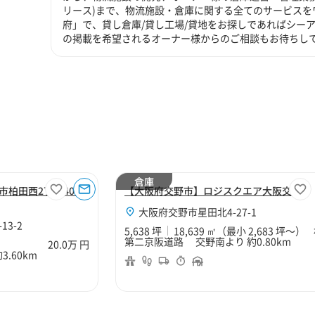
リース)まで、物流施設・倉庫に関する全てのサービスを
府」で、貸し倉庫/貸し工場/貸地をお探しであればシーア
の掲載を希望されるオーナー様からのご相談もお待ちし
倉庫
市柏田西2丁目40坪
【大阪府交野市】ロジスクエア大阪交野
大阪府交野市星田北4-27-1
3-2
5,638 坪
18,639 ㎡
（最小 2,683 坪～）
第二京阪道路 交野南より 約0.80km
20.0万 円
.60km