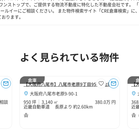
ワンストップで、ご提供する物流不動産に特化した不動産会社です。 「
ールイーにご相談ください。 また物件検索サイト「CRE倉庫検索」に
ております。
よく見られている物件
倉庫
【大阪府八尾市】八尾市老原9丁目950坪倉庫
【
大阪府八尾市老原9-90-1
相談
950 坪
3,140 ㎡
380.0万 円
368
近畿自動車道 長原より 約2.60km
近畿