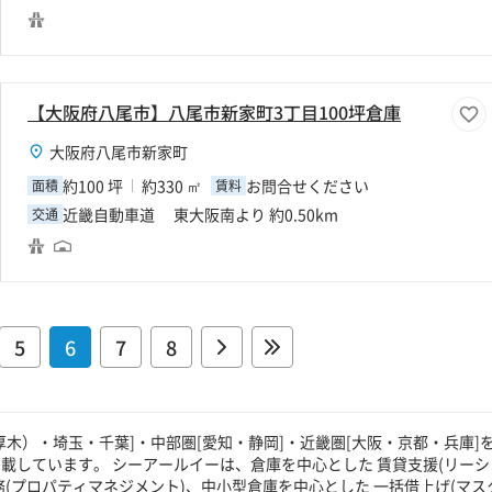
【大阪府八尾市】八尾市新家町3丁目100坪倉庫
大阪府八尾市新家町
約100 坪
約330 ㎡
お問合せください
面積
賃料
近畿自動車道 東大阪南より 約0.50km
交通
5
6
7
8
厚木）・埼玉・千葉]・中部圏[愛知・静岡]・近畿圏[大阪・京都・兵庫]
載しています。 シーアールイーは、倉庫を中心とした 賃貸支援(リーシ
(プロパティマネジメント)、中小型倉庫を中心とした 一括借上げ(マス