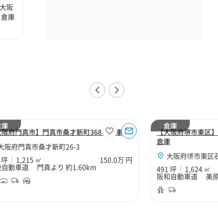
大阪
、倉庫
倉庫
倉庫
大阪府門真市】門真市桑才新町368坪倉庫
【大阪府堺市東区】
倉庫
大阪府門真市桑才新町26-3
大阪府堺市東区石原
 坪
1,215 ㎡
150.0万 円
自動車道 門真より 約1.60km
491 坪
1,624 ㎡
阪和自動車道 美原南