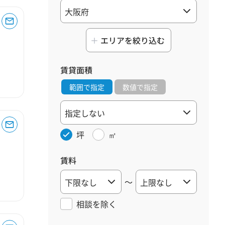
エリアを絞り込む
賃貸面積
範囲で指定
数値で指定
坪
㎡
賃料
～
相談を
除く