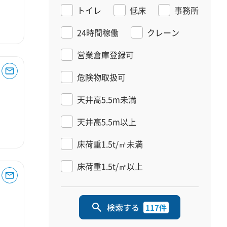
トイレ
低床
事務所
24時間稼働
クレーン
営業倉庫登録可
危険物取扱可
天井高5.5m未満
天井高5.5m以上
床荷重1.5t/㎡未満
床荷重1.5t/㎡以上
検索する
117件