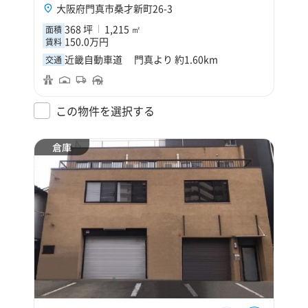
大阪府門真市桑才新町26-3
368 坪
1,215 ㎡
面積
150.0万円
賃料
近畿自動車道 門真より 約1.60km
交通
この物件を選択する
倉庫