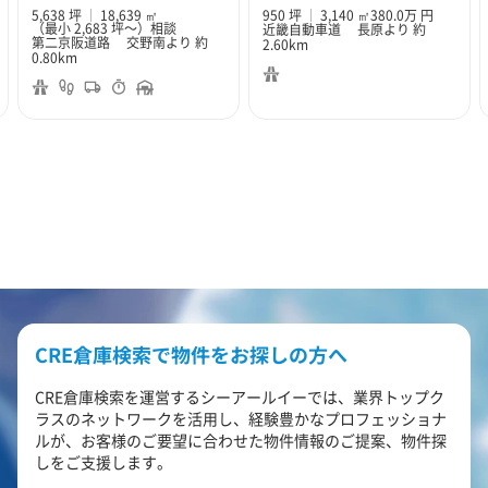
5,638 坪
18,639 ㎡
950 坪
3,140 ㎡
380.0万 円
（最小 2,683 坪～）
相談
近畿自動車道 長原より 約
第二京阪道路 交野南より 約
2.60km
0.80km
CRE倉庫検索で物件をお探しの方へ
CRE倉庫検索を運営するシーアールイーでは、業界トップク
ラスのネットワークを活用し、経験豊かなプロフェッショナ
ルが、お客様のご要望に合わせた物件情報のご提案、物件探
しをご支援します。