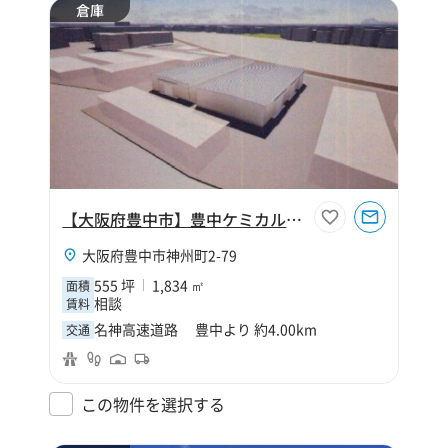
倉庫
【大阪府豊中市】豊中ケミカルセンター（寄託）
大阪府豊中市神州町2-79
555 坪
1,834 ㎡
面積
相談
賃料
名神高速道路 豊中より 約4.00km
交通
この物件を選択する