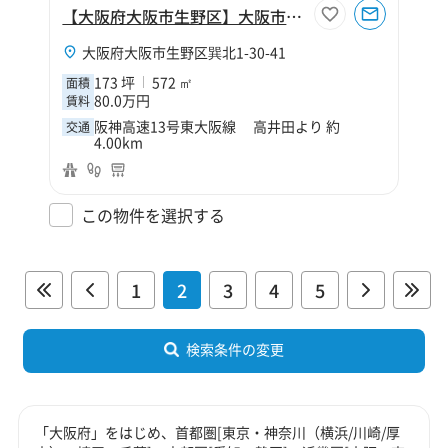
【大阪府大阪市生野区】大阪市生野区巽北1丁目173坪倉庫
大阪府大阪市生野区巽北1-30-41
173 坪
572 ㎡
面積
80.0万円
賃料
阪神高速13号東大阪線 高井田より 約
交通
4.00km
この物件を選択する
1
2
3
4
5
検索条件の変更
「大阪府」をはじめ、首都圏[東京・神奈川（横浜/川崎/厚