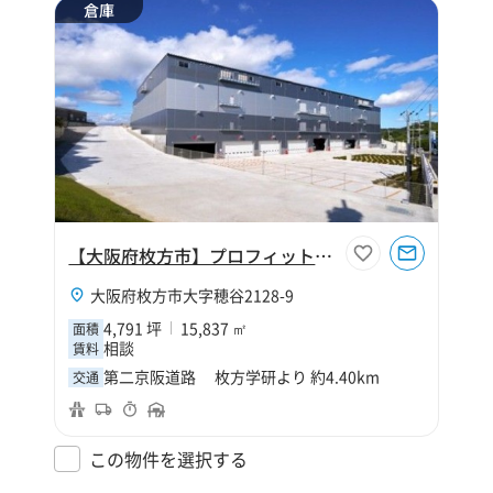
倉庫
【大阪府枚方市】プロフィットマート枚方
大阪府枚方市大字穂谷2128-9
4,791 坪
15,837 ㎡
面積
相談
賃料
第二京阪道路 枚方学研より 約4.40km
交通
この物件を選択する