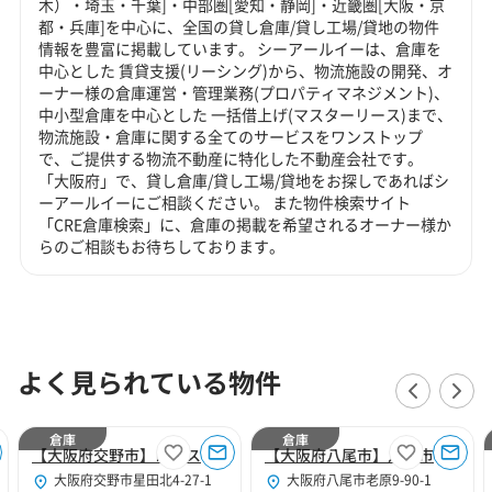
木）・埼玉・千葉]・中部圏[愛知・静岡]・近畿圏[大阪・京
都・兵庫]を中心に、全国の貸し倉庫/貸し工場/貸地の物件
情報を豊富に掲載しています。 シーアールイーは、倉庫を
中心とした 賃貸支援(リーシング)から、物流施設の開発、オ
ーナー様の倉庫運営・管理業務(プロパティマネジメント)、
中小型倉庫を中心とした 一括借上げ(マスターリース)まで、
物流施設・倉庫に関する全てのサービスをワンストップ
で、ご提供する物流不動産に特化した不動産会社です。
「大阪府」で、貸し倉庫/貸し工場/貸地をお探しであればシ
ーアールイーにご相談ください。 また物件検索サイト
「CRE倉庫検索」に、倉庫の掲載を希望されるオーナー様か
らのご相談もお待ちしております。
よく見られている物件
倉庫
倉庫
【大阪府交野市】ロジスクエア大阪交野
【大阪府八尾市】八尾市老原9丁目950坪倉庫
大阪府交野市星田北4-27-1
大阪府八尾市老原9-90-1