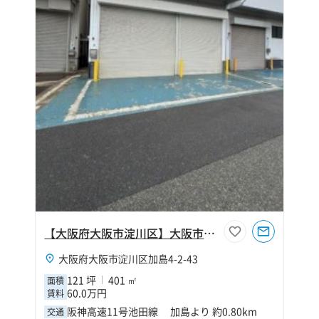
【大阪府大阪市淀川区】大阪市淀川区加島4丁目121坪倉庫
大阪府大阪市淀川区加島4-2-43
121 坪
401 ㎡
面積
60.0万円
賃料
阪神高速11号池田線 加島より 約0.80km
交通