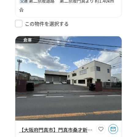
第二京阪道路 第二京阪門真より 約1.40km
交通
この物件を選択する
倉庫
【大阪府門真市】門真市桑才新町368坪倉庫