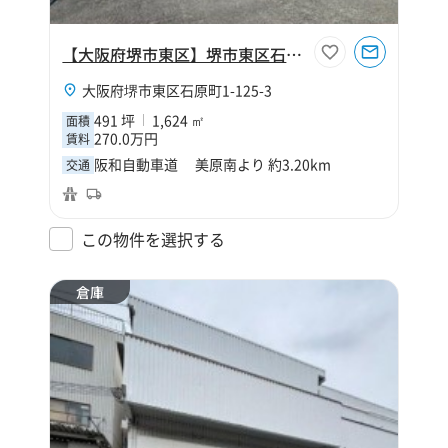
【大阪府堺市東区】堺市東区石原町1丁491坪倉庫
大阪府堺市東区石原町1-125-3
491 坪
1,624 ㎡
面積
270.0万円
賃料
阪和自動車道 美原南より 約3.20km
交通
この物件を選択する
倉庫