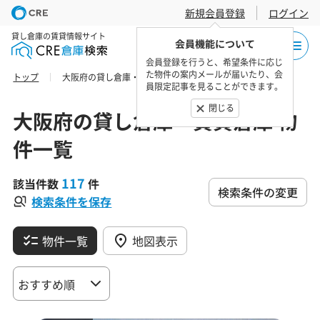
新規会員登録
ログイン
貸し倉庫の賃貸情報サイト
会員機能について
会員登録を行うと、希望条件に応じ
た物件の案内メールが届いたり、会
トップ
大阪府の貸し倉庫・賃貸倉庫 物件一覧
員限定記事を見ることができます。
閉じる
大阪府の貸し倉庫・賃貸倉庫 物
件一覧
117
該当件数
件
検索条件の変更
検索条件を保存
物件一覧
地図表示