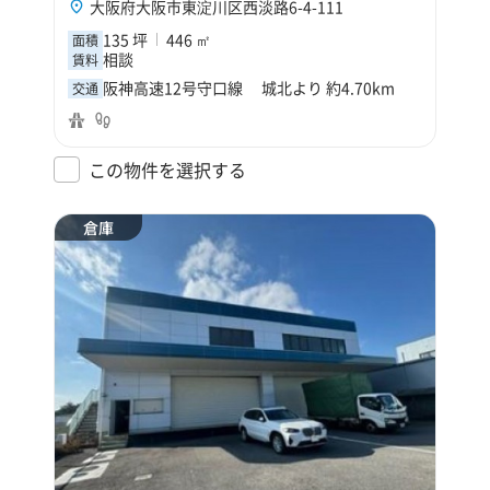
大阪府大阪市東淀川区西淡路6-4-111
135 坪
446 ㎡
面積
相談
賃料
阪神高速12号守口線 城北より 約4.70km
交通
この物件を選択する
倉庫