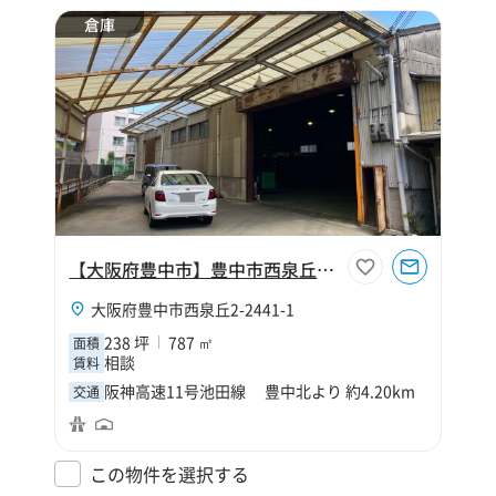
倉庫
【大阪府豊中市】豊中市西泉丘2丁目238坪倉庫
大阪府豊中市西泉丘2-2441-1
238 坪
787 ㎡
面積
相談
賃料
阪神高速11号池田線 豊中北より 約4.20km
交通
この物件を選択する