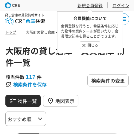
新規会員登録
ログイン
貸し倉庫の賃貸情報サイト
会員機能について
会員登録を行うと、希望条件に応じ
た物件の案内メールが届いたり、会
トップ
大阪府の貸し倉庫・賃貸倉庫 物件一覧
員限定記事を見ることができます。
閉じる
大阪府の貸し倉庫・賃貸倉庫 物
件一覧
117
該当件数
件
検索条件の変更
検索条件を保存
物件一覧
地図表示