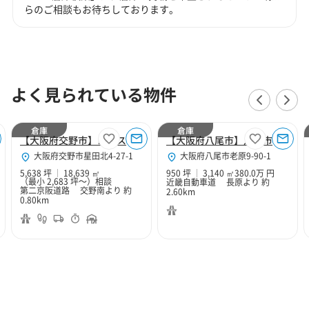
らのご相談もお待ちしております。
よく見られている物件
倉庫
倉庫
【大阪府交野市】ロジスクエア大阪交野
【大阪府八尾市】八尾市老原9丁目950坪倉庫
大阪府交野市星田北4-27-1
大阪府八尾市老原9-90-1
5,638 坪
18,639 ㎡
950 坪
3,140 ㎡
380.0万 円
（最小 2,683 坪～）
相談
近畿自動車道 長原より 約
第二京阪道路 交野南より 約
2.60km
0.80km