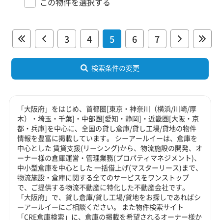
この物件を選択する
3
4
5
6
7
検索条件の変更
「大阪府」をはじめ、首都圏[東京・神奈川（横浜/川崎/厚
木）・埼玉・千葉]・中部圏[愛知・静岡]・近畿圏[大阪・京
都・兵庫]を中心に、全国の貸し倉庫/貸し工場/貸地の物件
情報を豊富に掲載しています。 シーアールイーは、倉庫を
中心とした 賃貸支援(リーシング)から、物流施設の開発、オ
ーナー様の倉庫運営・管理業務(プロパティマネジメント)、
中小型倉庫を中心とした 一括借上げ(マスターリース)まで、
物流施設・倉庫に関する全てのサービスをワンストップ
で、ご提供する物流不動産に特化した不動産会社です。
「大阪府」で、貸し倉庫/貸し工場/貸地をお探しであればシ
ーアールイーにご相談ください。 また物件検索サイト
「CRE倉庫検索」に、倉庫の掲載を希望されるオーナー様か