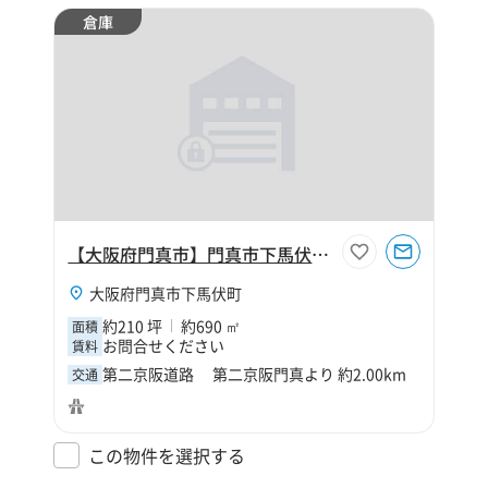
倉庫
【大阪府門真市】門真市下馬伏町210坪倉庫
大阪府門真市下馬伏町
約210 坪
約690 ㎡
面積
お問合せください
賃料
第二京阪道路 第二京阪門真より 約2.00km
交通
この物件を選択する