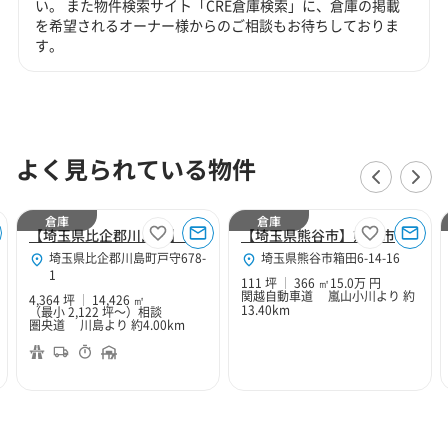
い。 また物件検索サイト「CRE倉庫検索」に、倉庫の掲載
を希望されるオーナー様からのご相談もお待ちしておりま
す。
よく見られている物件
倉庫
倉庫
【埼玉県比企郡川島町】REDWOOD川島ディストリビューションセンター
【埼玉県熊谷市】熊谷市箱田6丁目111坪倉庫
埼玉県比企郡川島町戸守678-
埼玉県熊谷市箱田6-14-16
1
111 坪
366 ㎡
15.0万 円
関越自動車道 嵐山小川より 約
4,364 坪
14,426 ㎡
13.40km
（最小 2,122 坪～）
相談
圏央道 川島より 約4.00km