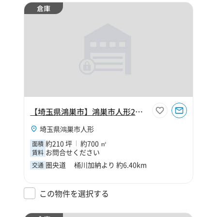
倉庫
【埼玉県鴻巣市】鴻巣市人形2丁目210坪倉庫
埼玉県鴻巣市人形
約210 坪
約700 ㎡
面積
お問合せください
賃料
圏央道 桶川加納より 約6.40km
交通
この物件を選択する