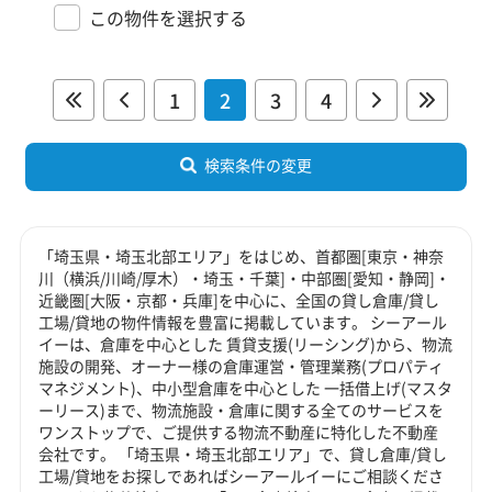
この物件を選択する
1
2
3
4
検索条件の変更
「埼玉県・埼玉北部エリア」をはじめ、首都圏[東京・神奈
川（横浜/川崎/厚木）・埼玉・千葉]・中部圏[愛知・静岡]・
近畿圏[大阪・京都・兵庫]を中心に、全国の貸し倉庫/貸し
工場/貸地の物件情報を豊富に掲載しています。 シーアール
イーは、倉庫を中心とした 賃貸支援(リーシング)から、物流
施設の開発、オーナー様の倉庫運営・管理業務(プロパティ
マネジメント)、中小型倉庫を中心とした 一括借上げ(マスタ
ーリース)まで、物流施設・倉庫に関する全てのサービスを
ワンストップで、ご提供する物流不動産に特化した不動産
会社です。 「埼玉県・埼玉北部エリア」で、貸し倉庫/貸し
工場/貸地をお探しであればシーアールイーにご相談くださ