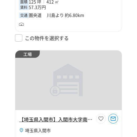
125 坪
412 ㎡
面積
57.3万円
賃料
圏央道 川島より 約6.80km
交通
この物件を選択する
工場
【埼玉県入間市】入間市大字南峯220坪工場
埼玉県入間市