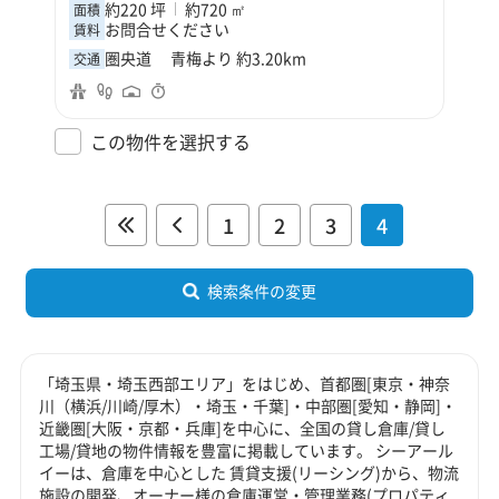
約220 坪
約720 ㎡
面積
お問合せください
賃料
圏央道 青梅より 約3.20km
交通
この物件を選択する
1
2
3
4
検索条件の変更
「埼玉県・埼玉西部エリア」をはじめ、首都圏[東京・神奈
川（横浜/川崎/厚木）・埼玉・千葉]・中部圏[愛知・静岡]・
近畿圏[大阪・京都・兵庫]を中心に、全国の貸し倉庫/貸し
工場/貸地の物件情報を豊富に掲載しています。 シーアール
イーは、倉庫を中心とした 賃貸支援(リーシング)から、物流
施設の開発、オーナー様の倉庫運営・管理業務(プロパティ