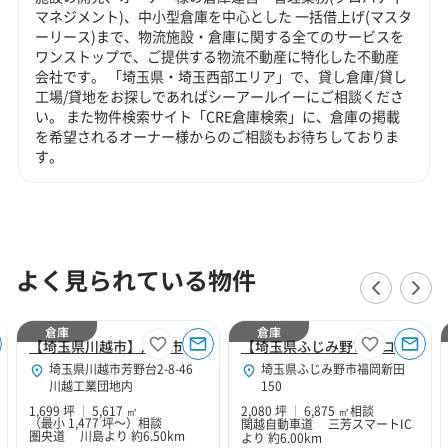
マネジメント)、中小型倉庫を中心とした 一括借上げ(マスタ
ーリース)まで、物流施設・倉庫に関する全てのサービスを
ワンストップで、ご提供する物流不動産に特化した不動産
会社です。 「埼玉県・埼玉西部エリア」で、貸し倉庫/貸し
工場/貸地をお探しであればシーアールイーにご相談くださ
い。 また物件検索サイト「CRE倉庫検索」に、倉庫の掲載
を希望されるオーナー様からのご相談もお待ちしておりま
す。
よく見られている物件
倉庫
倉庫
【埼玉県川越市】川越市芳野台倉庫
【埼玉県ふじみ野市】ロジスクエアふじみ野A 4階J区画 (2,079坪)
埼玉県川越市芳野台2-8-46
埼玉県ふじみ野市福岡新田
川越工業団地内
150
1,699 坪
5,617 ㎡
2,080 坪
6,875 ㎡
相談
（最小 1,477 坪～）
相談
関越自動車道 三芳スマートIC
圏央道 川島より 約6.50km
より 約6.00km