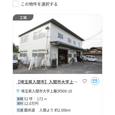
この物件を選択する
工場
【埼玉県入間市】入間市大字上藤沢52坪工場
埼玉県入間市大字上藤沢909-10
52 坪
172 ㎡
面積
12.0万円
賃料
圏央道 入間より 約2.00km
交通