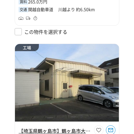
265.0万円
賃料
関越自動車道 川越より 約6.50km
交通
この物件を選択する
工場
【埼玉県鶴ヶ島市】鶴ヶ島市大字太田ヶ谷112坪工場