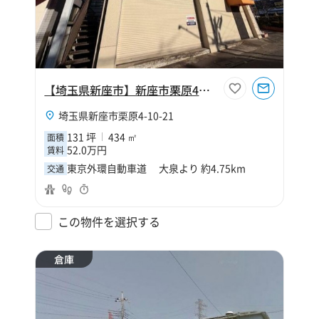
【埼玉県新座市】新座市栗原4丁目131坪倉庫
埼玉県新座市栗原4-10-21
131 坪
434 ㎡
面積
52.0万円
賃料
東京外環自動車道 大泉より 約4.75km
交通
この物件を選択する
倉庫