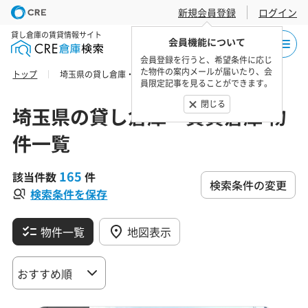
新規会員登録
ログイン
貸し倉庫の賃貸情報サイト
会員機能について
会員登録を行うと、希望条件に応じ
た物件の案内メールが届いたり、会
トップ
埼玉県の貸し倉庫・賃貸倉庫 物件一覧
員限定記事を見ることができます。
閉じる
埼玉県の貸し倉庫・賃貸倉庫 物
件一覧
165
該当件数
件
検索条件の変更
検索条件を保存
物件一覧
地図表示