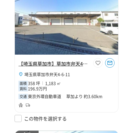
【埼玉県草加市】草加市弁天4丁目358坪倉庫
埼玉県草加市弁天4-6-11
358 坪
1,183 ㎡
面積
196.9万円
賃料
東京外環自動車道 草加より 約3.60km
交通
この物件を選択する