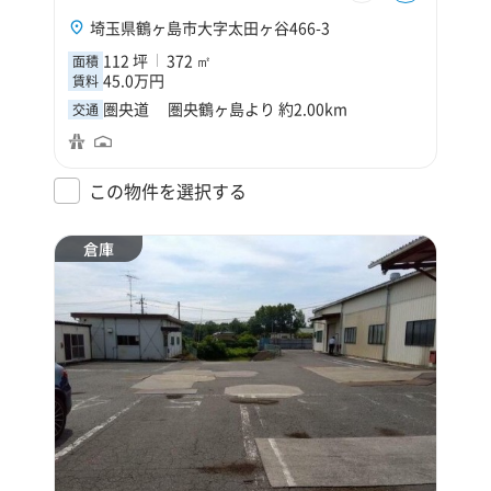
埼玉県鶴ヶ島市大字太田ヶ谷466-3
112 坪
372 ㎡
面積
45.0万円
賃料
圏央道 圏央鶴ヶ島より 約2.00km
交通
この物件を選択する
倉庫