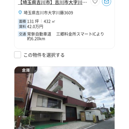
【埼玉県吉川市】吉川市大字川藤131坪倉庫
埼玉県吉川市大字川藤3609
131 坪
432 ㎡
面積
42.0万円
賃料
常磐自動車道 三郷料金所スマートICより
交通
約6.20km
この物件を選択する
倉庫