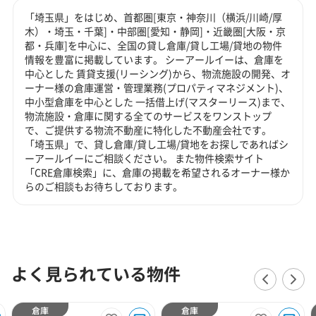
「埼玉県」をはじめ、首都圏[東京・神奈川（横浜/川崎/厚
木）・埼玉・千葉]・中部圏[愛知・静岡]・近畿圏[大阪・京
都・兵庫]を中心に、全国の貸し倉庫/貸し工場/貸地の物件
情報を豊富に掲載しています。 シーアールイーは、倉庫を
中心とした 賃貸支援(リーシング)から、物流施設の開発、オ
ーナー様の倉庫運営・管理業務(プロパティマネジメント)、
中小型倉庫を中心とした 一括借上げ(マスターリース)まで、
物流施設・倉庫に関する全てのサービスをワンストップ
で、ご提供する物流不動産に特化した不動産会社です。
「埼玉県」で、貸し倉庫/貸し工場/貸地をお探しであればシ
ーアールイーにご相談ください。 また物件検索サイト
「CRE倉庫検索」に、倉庫の掲載を希望されるオーナー様か
らのご相談もお待ちしております。
よく見られている物件
倉庫
倉庫