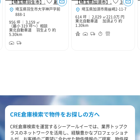
【埼玉県羽生市】北関東Hubセンター
【埼玉県加須市】加須３
埼玉県羽生市大字神戸字前
埼玉県加須市南篠崎2-11-7
888-1
614 坪
2,029 ㎡
221.0万 円
東北自動車道 加須より 約
956 坪
3,159 ㎡
1.30km
（最小 319 坪～）
相談
東北自動車道 羽生より 約
5.30km
CRE倉庫検索で物件をお探しの方へ
CRE倉庫検索を運営するシーアールイーでは、業界トップク
ラスのネットワークを活用し、経験豊かなプロフェッショナ
ルが、お客様のご要望に合わせた物件情報のご提案、物件探