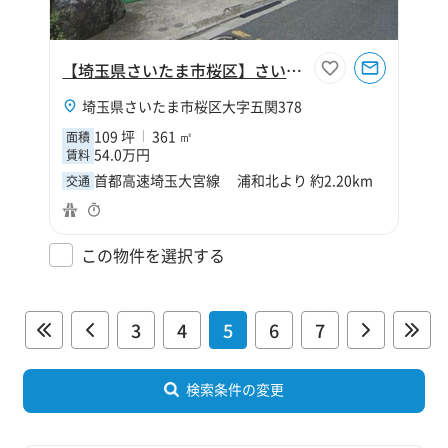
【埼玉県さいたま市桜区】さいたま市桜区大字五関109坪倉庫
埼玉県さいたま市桜区大字五関378
109 坪
361 ㎡
面積
54.0万円
賃料
首都高速埼玉大宮線 浦和北より 約2.20km
交通
この物件を選択する
3
4
5
6
7
検索条件の変更