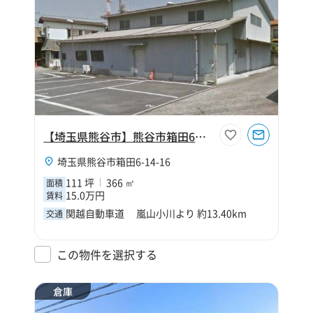
【埼玉県熊谷市】熊谷市箱田6丁目111坪倉庫
埼玉県熊谷市箱田6-14-16
111 坪
366 ㎡
面積
15.0万円
賃料
関越自動車道 嵐山小川より 約13.40km
交通
この物件を選択する
倉庫