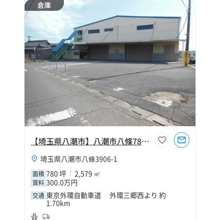
倉庫
【埼玉県八潮市】八潮市八條780坪倉庫
埼玉県八潮市八條3906-1
780 坪
2,579 ㎡
面積
300.0万円
賃料
東京外環自動車道 外環三郷西より 約
交通
1.70km