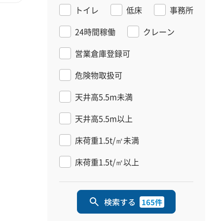
トイレ
低床
事務所
24時間稼働
クレーン
営業倉庫登録可
危険物取扱可
天井高5.5m未満
天井高5.5m以上
床荷重1.5t/㎡未満
床荷重1.5t/㎡以上
検索する
165件