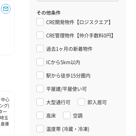
その他条件
CRE開発物件【ロジスクエア】
CRE管理物件【仲介手数料0円】
過去1ヶ月の新着物件
ICから5km以内
駅から徒歩15分圏内
平屋建/平屋使い可
を中心
大型通行可
即入居可
ング)
ター
高床
空調
埼玉
、倉庫
温度帯
(冷蔵・冷凍)