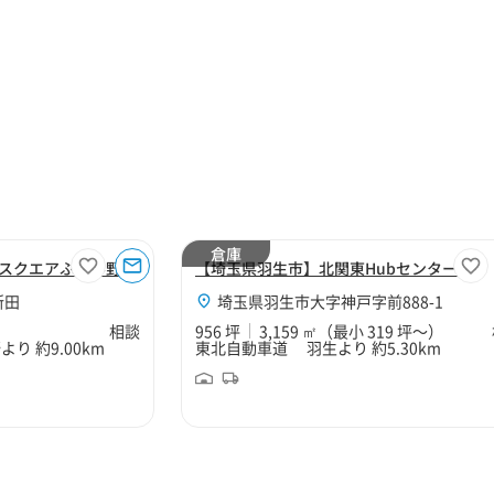
倉庫
スクエアふじみ野C
【埼玉県羽生市】北関東Hubセンター
新田
埼玉県羽生市大字神戸字前888-1
相談
956 坪
3,159 ㎡
（最小 319 坪～）
 約9.00km
東北自動車道 羽生より 約5.30km