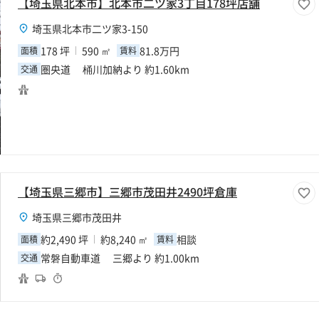
【埼玉県北本市】北本市二ツ家3丁目178坪店舗
埼玉県北本市二ツ家3-150
178 坪
590 ㎡
81.8万円
面積
賃料
圏央道 桶川加納より 約1.60km
交通
【埼玉県三郷市】三郷市茂田井2490坪倉庫
埼玉県三郷市茂田井
約2,490 坪
約8,240 ㎡
相談
面積
賃料
常磐自動車道 三郷より 約1.00km
交通