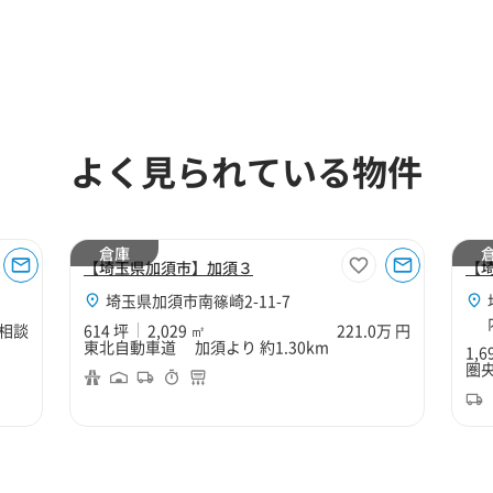
よく見られている物件
倉庫
【埼玉県加須市】加須３
【
埼玉県加須市南篠崎2-11-7
相談
614 坪
2,029 ㎡
221.0万 円
東北自動車道 加須より 約1.30km
1,6
圏央