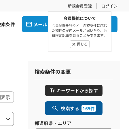
新規会員登録
ログイン
会員機能について
検索条件
メール
電話
でお問合せ
でお問合せ
会員登録を行うと、希望条件に応じ
た物件の案内メールが届いたり、会
員限定記事を見ることができます。
閉じる
検索条件の変更
キーワードから探す
図表示
検索する
165件
都道府県・エリア