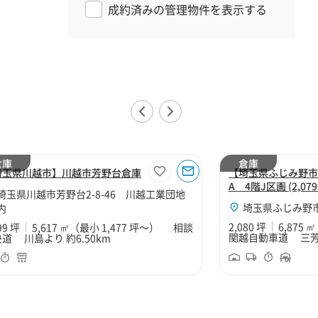
成約済みの管理物件を表示する
倉庫
倉庫
埼玉県川越市】川越市芳野台倉庫
【埼玉県ふじみ野市
A 4階J区画 (2,079
埼玉県川越市芳野台2-8-46 川越工業団地
埼玉県ふじみ野市
内
2,080 坪
6,875 ㎡
99 坪
5,617 ㎡
（最小 1,477 坪～）
相談
関越自動車道 三芳ス
道 川島より 約6.50km