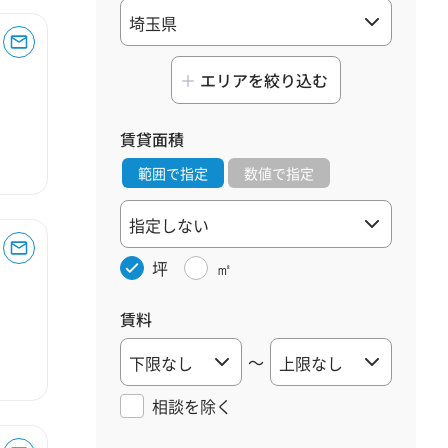
エリアを絞り込む
賃貸面積
範囲で指定
数値で指定
坪
㎡
賃料
～
相談を
除く