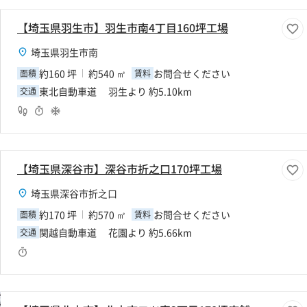
【埼玉県羽生市】羽生市南4丁目160坪工場
埼玉県羽生市南
約160 坪
約540 ㎡
お問合せください
面積
賃料
東北自動車道 羽生より 約5.10km
交通
【埼玉県深谷市】深谷市折之口170坪工場
埼玉県深谷市折之口
約170 坪
約570 ㎡
お問合せください
面積
賃料
関越自動車道 花園より 約5.66km
交通