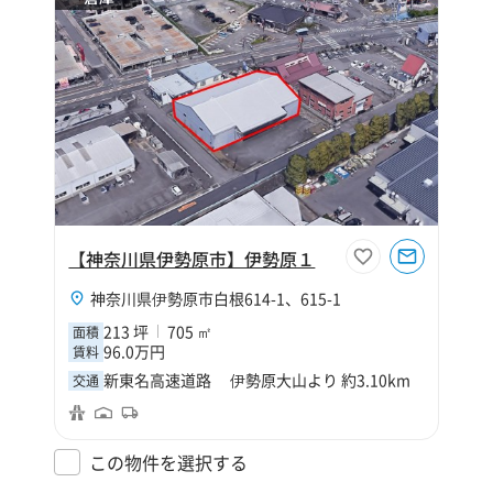
【神奈川県伊勢原市】伊勢原１
神奈川県伊勢原市白根614-1、615-1
213 坪
705 ㎡
面積
96.0万円
賃料
新東名高速道路 伊勢原大山より 約3.10km
交通
この物件を選択する