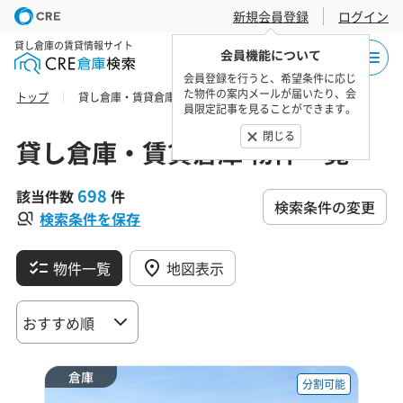
新規会員登録
ログイン
貸し倉庫の賃貸情報サイト
会員機能について
会員登録を行うと、希望条件に応じ
た物件の案内メールが届いたり、会
トップ
貸し倉庫・賃貸倉庫 物件一覧
員限定記事を見ることができます。
閉じる
貸し倉庫・賃貸倉庫 物件一覧
698
該当件数
件
検索条件の変更
検索条件を保存
物件一覧
地図表示
倉庫
分割可能