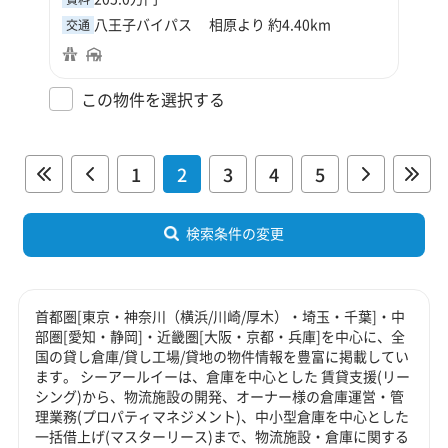
八王子バイパス 相原より 約4.40km
交通
この物件を選択する
1
2
3
4
5
検索条件の変更
首都圏[東京・神奈川（横浜/川崎/厚木）・埼玉・千葉]・中
部圏[愛知・静岡]・近畿圏[大阪・京都・兵庫]を中心に、全
国の貸し倉庫/貸し工場/貸地の物件情報を豊富に掲載してい
ます。 シーアールイーは、倉庫を中心とした 賃貸支援(リー
シング)から、物流施設の開発、オーナー様の倉庫運営・管
理業務(プロパティマネジメント)、中小型倉庫を中心とした
一括借上げ(マスターリース)まで、物流施設・倉庫に関する