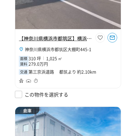
【神奈川県横浜市都筑区】横浜中央２
神奈川県横浜市都筑区大棚町445-1
310 坪
1,025 ㎡
面積
279.0万円
賃料
第三京浜道路 都筑より 約2.10km
交通
この物件を選択する
倉庫