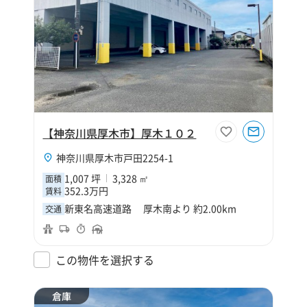
【神奈川県厚木市】厚木１０２
神奈川県厚木市戸田2254-1
1,007 坪
3,328 ㎡
面積
352.3万円
賃料
新東名高速道路 厚木南より 約2.00km
交通
この物件を選択する
倉庫