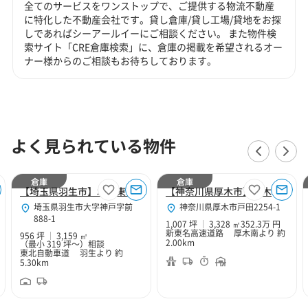
全てのサービスをワンストップで、ご提供する物流不動産
に特化した不動産会社です。貸し倉庫/貸し工場/貸地をお探
しであればシーアールイーにご相談ください。 また物件検
索サイト「CRE倉庫検索」に、倉庫の掲載を希望されるオー
ナー様からのご相談もお待ちしております。
よく見られている物件
倉庫
倉庫
【埼玉県羽生市】北関東Hubセンター
【神奈川県厚木市】厚木１０２
埼玉県羽生市大字神戸字前
神奈川県厚木市戸田2254-1
888-1
1,007 坪
3,328 ㎡
352.3万 円
新東名高速道路 厚木南より 約
956 坪
3,159 ㎡
2.00km
（最小 319 坪～）
相談
東北自動車道 羽生より 約
5.30km