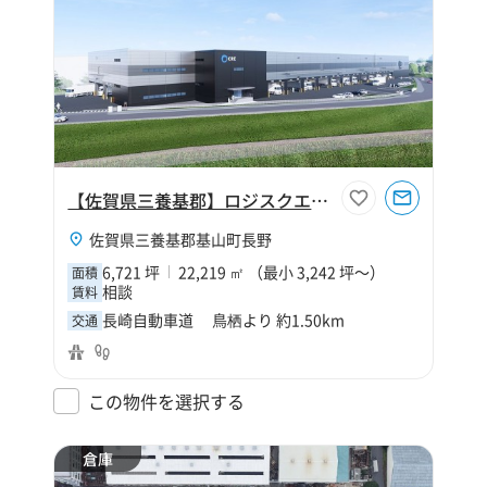
【佐賀県三養基郡】ロジスクエア鳥栖Ⅲ
佐賀県三養基郡基山町長野
6,721 坪
22,219 ㎡ （最小 3,242 坪～）
面積
相談
賃料
長崎自動車道 鳥栖より 約1.50km
交通
この物件を選択する
倉庫