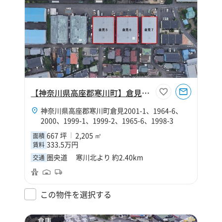
【神奈川県高座郡寒川町】倉見５・６・７
神奈川県高座郡寒川町倉見2001-1、1964-6、
2000、1999-1、1999-2、1965-6、1998-3
667 坪
2,205 ㎡
面積
333.5万円
賃料
圏央道 寒川北より 約2.40km
交通
この物件を選択する
倉庫