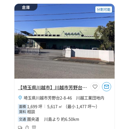
倉庫
分割可能
【埼玉県川越市】川越市芳野台倉庫
埼玉県川越市芳野台2-8-46 川越工業団地内
1,699 坪
5,617 ㎡ （最小 1,477 坪～）
面積
相談
賃料
圏央道 川島より 約6.50km
交通