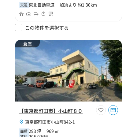
東北自動車道 加須より 約1.30km
交通
この物件を選択する
倉庫
【東京都町田市】小山町８０
東京都町田市小山町842-1
293 坪
969 ㎡
面積
205.0万円
賃料