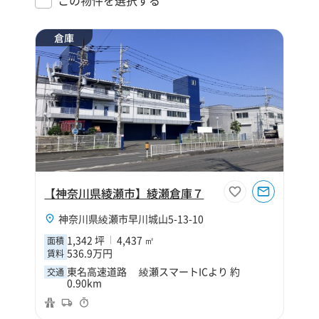
倉庫
【神奈川県綾瀬市】綾瀬倉庫７
神奈川県綾瀬市早川城山5-13-10
1,342 坪
4,437 ㎡
面積
536.9万円
賃料
東名高速道路 綾瀬スマートICより 約
交通
0.90km