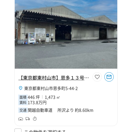
【東京都東村山市】恩多１３号倉庫
東京都東村山市恩多町5-44-2
446 坪
1,473 ㎡
面積
173.8万円
賃料
関越自動車道 所沢より 約8.60km
交通
この物件を選択する