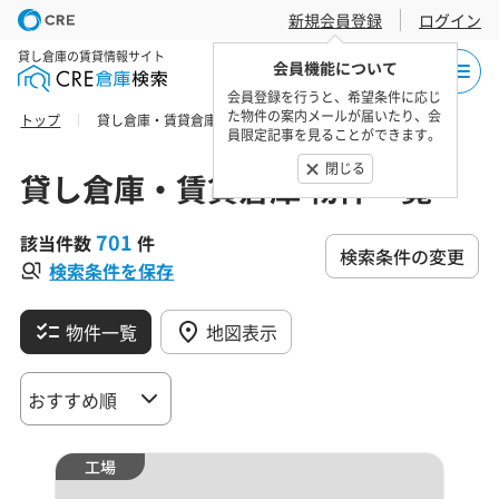
新規会員登録
ログイン
貸し倉庫の賃貸情報サイト
会員機能について
会員登録を行うと、希望条件に応じ
た物件の案内メールが届いたり、会
トップ
貸し倉庫・賃貸倉庫 物件一覧
員限定記事を見ることができます。
閉じる
貸し倉庫・賃貸倉庫 物件一覧
701
該当件数
件
検索条件の変更
検索条件を保存
物件一覧
地図表示
工場