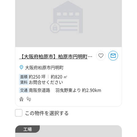
【大阪府柏原市】柏原市円明町250坪工場
大阪府柏原市円明町
約250 坪
約820 ㎡
面積
お問合せください
賃料
南阪奈道路 羽曳野東より 約2.90km
交通
この物件を選択する
工場