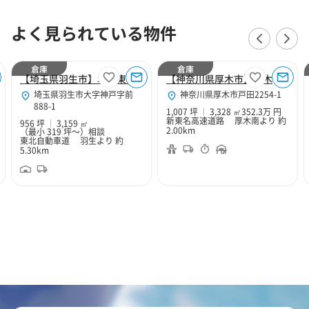
よく見られている物件
倉庫
倉庫
【埼玉県羽生市】北関東Hubセンター
【神奈川県厚木市】厚木１０２
埼玉県羽生市大字神戸字前
神奈川県厚木市戸田2254-1
888-1
1,007 坪
3,328 ㎡
352.3万 円
新東名高速道路 厚木南より 約
956 坪
3,159 ㎡
2.00km
（最小 319 坪～）
相談
東北自動車道 羽生より 約
5.30km