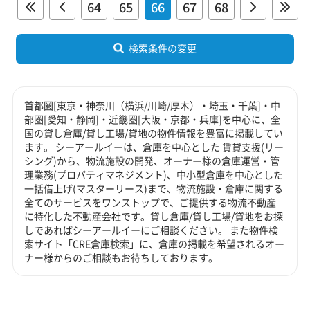
64
65
66
67
68
検索条件の変更
首都圏[東京・神奈川（横浜/川崎/厚木）・埼玉・千葉]・中
部圏[愛知・静岡]・近畿圏[大阪・京都・兵庫]を中心に、全
国の貸し倉庫/貸し工場/貸地の物件情報を豊富に掲載してい
ます。 シーアールイーは、倉庫を中心とした 賃貸支援(リー
シング)から、物流施設の開発、オーナー様の倉庫運営・管
理業務(プロパティマネジメント)、中小型倉庫を中心とした
一括借上げ(マスターリース)まで、物流施設・倉庫に関する
全てのサービスをワンストップで、ご提供する物流不動産
に特化した不動産会社です。貸し倉庫/貸し工場/貸地をお探
しであればシーアールイーにご相談ください。 また物件検
索サイト「CRE倉庫検索」に、倉庫の掲載を希望されるオー
ナー様からのご相談もお待ちしております。