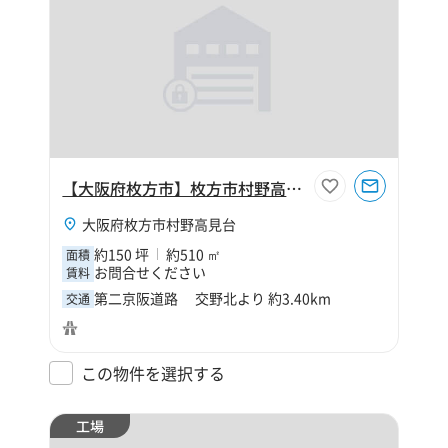
【大阪府枚方市】枚方市村野高見台160坪工場
大阪府枚方市村野高見台
約150 坪
約510 ㎡
面積
お問合せください
賃料
第二京阪道路 交野北より 約3.40km
交通
この物件を選択する
工場