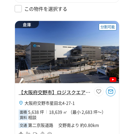
この物件を選択する
倉庫
分割可能
【大阪府交野市】ロジスクエア大阪交野
大阪府交野市星田北4-27-1
5,638 坪
18,639 ㎡ （最小 2,683 坪～）
面積
相談
賃料
第二京阪道路 交野南より 約0.80km
交通