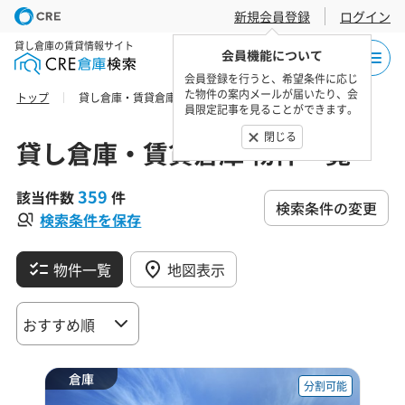
新規会員登録
ログイン
貸し倉庫の賃貸情報サイト
会員機能について
会員登録を行うと、希望条件に応じ
た物件の案内メールが届いたり、会
トップ
貸し倉庫・賃貸倉庫 物件一覧
員限定記事を見ることができます。
閉じる
貸し倉庫・賃貸倉庫 物件一覧
359
該当件数
件
検索条件の変更
検索条件を保存
物件一覧
地図表示
倉庫
分割可能