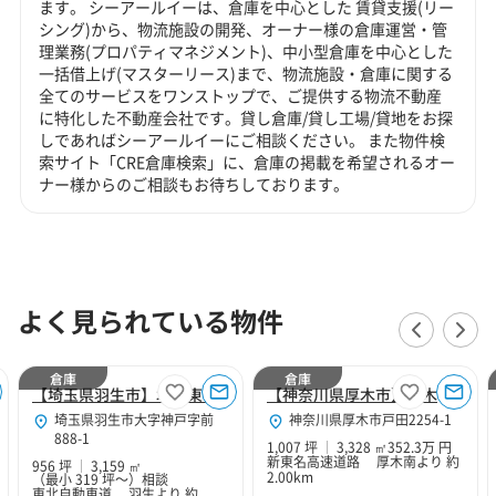
ます。 シーアールイーは、倉庫を中心とした 賃貸支援(リー
シング)から、物流施設の開発、オーナー様の倉庫運営・管
理業務(プロパティマネジメント)、中小型倉庫を中心とした
一括借上げ(マスターリース)まで、物流施設・倉庫に関する
全てのサービスをワンストップで、ご提供する物流不動産
に特化した不動産会社です。貸し倉庫/貸し工場/貸地をお探
しであればシーアールイーにご相談ください。 また物件検
索サイト「CRE倉庫検索」に、倉庫の掲載を希望されるオー
ナー様からのご相談もお待ちしております。
よく見られている物件
倉庫
倉庫
【埼玉県羽生市】北関東Hubセンター
【神奈川県厚木市】厚木１０２
埼玉県羽生市大字神戸字前
神奈川県厚木市戸田2254-1
888-1
1,007 坪
3,328 ㎡
352.3万 円
新東名高速道路 厚木南より 約
956 坪
3,159 ㎡
2.00km
（最小 319 坪～）
相談
東北自動車道 羽生より 約