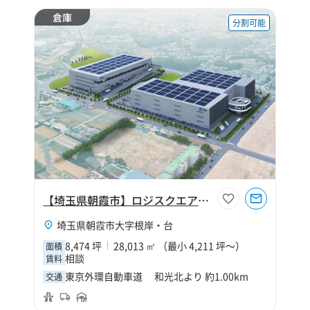
倉庫
分割可能
【埼玉県朝霞市】ロジスクエア朝霞B
埼玉県朝霞市大字根岸・台
8,474 坪
28,013 ㎡ （最小 4,211 坪～）
面積
相談
賃料
東京外環自動車道 和光北より 約1.00km
交通