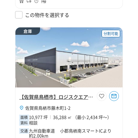
この物件を選択する
倉庫
分割可能
【佐賀県鳥栖市】ロジスクエア鳥栖Ⅱ
佐賀県鳥栖市藤木町1-2
10,977 坪
36,288 ㎡ （最小 2,434 坪～）
面積
相談
賃料
九州自動車道 小郡鳥栖南スマートICより
交通
約2.00km