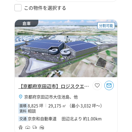
この物件を選択する
倉庫
分割可能
【京都府京田辺市】ロジスクエア京田辺B
京都府京田辺市大住池島、他
8,825 坪
29,175 ㎡ （最小 3,032 坪～）
面積
相談
賃料
京奈和自動車道 田辺北より 約1.00km
交通