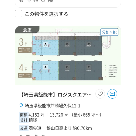
この物件を選択する
倉庫
分割可能
【埼玉県飯能市】ロジスクエア狭山日高
埼玉県飯能市芦苅場久保12-1
4,152 坪
13,726 ㎡ （最小 665 坪～）
面積
相談
賃料
圏央道 狭山日高より 約0.70km
交通