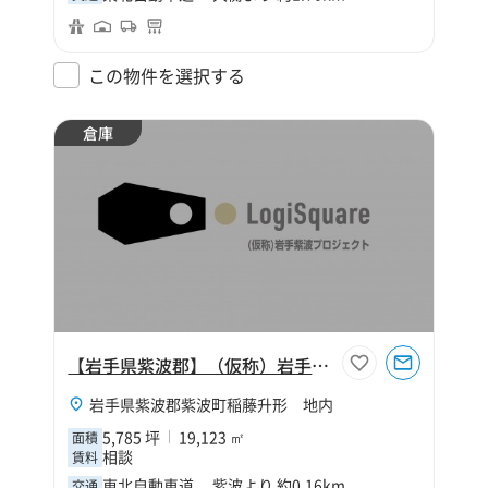
この物件を選択する
倉庫
【岩手県紫波郡】（仮称）岩手紫波プロジェクト
岩手県紫波郡紫波町稲藤升形 地内
5,785 坪
19,123 ㎡
面積
相談
賃料
東北自動車道 紫波より 約0.16km
交通