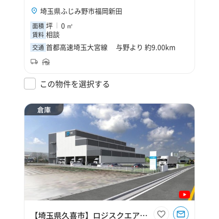
埼玉県ふじみ野市福岡新田
坪
0 ㎡
面積
相談
賃料
首都高速埼玉大宮線 与野より 約9.00km
交通
この物件を選択する
倉庫
【埼玉県久喜市】ロジスクエア久喜Ⅲ