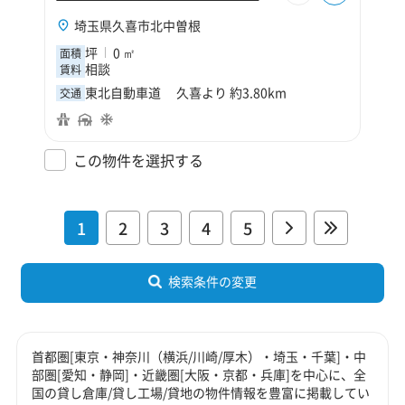
埼玉県久喜市北中曽根
坪
0 ㎡
面積
相談
賃料
東北自動車道 久喜より 約3.80km
交通
この物件を選択する
1
2
3
4
5
検索条件の変更
首都圏[東京・神奈川（横浜/川崎/厚木）・埼玉・千葉]・中
部圏[愛知・静岡]・近畿圏[大阪・京都・兵庫]を中心に、全
国の貸し倉庫/貸し工場/貸地の物件情報を豊富に掲載してい