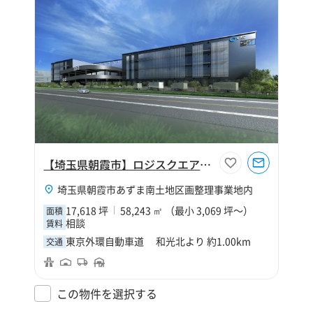
【埼玉県朝霞市】ロジスクエア朝霞A
埼玉県朝霞市あずま南土地区画整理事業地内
17,618 坪
58,243 ㎡ （最小 3,069 坪～）
面積
相談
賃料
東京外環自動車道 和光北より 約1.00km
交通
この物件を選択する