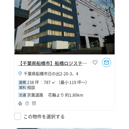
【千葉県船橋市】船橋ロジスティクス事務所区画
千葉県船橋市日の出2-20-3、4
238 坪
787 ㎡ （最小 119 坪～）
面積
相談
賃料
京葉道路 花輪より 約1.80km
交通
この物件を選択する