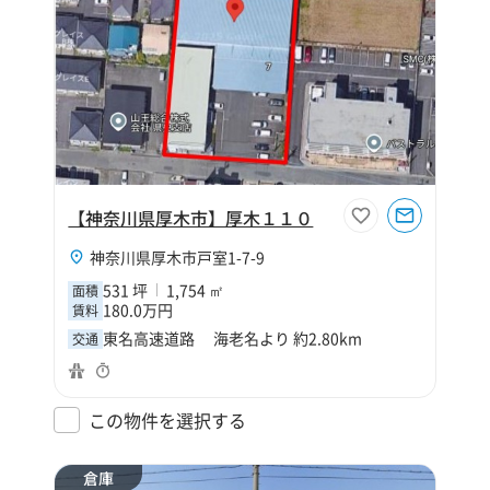
【神奈川県厚木市】厚木１１０
神奈川県厚木市戸室1-7-9
531 坪
1,754 ㎡
面積
180.0万円
賃料
東名高速道路 海老名より 約2.80km
交通
この物件を選択する
倉庫