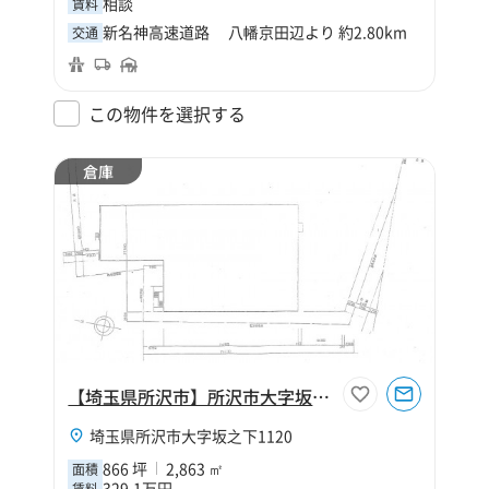
相談
賃料
新名神高速道路 八幡京田辺より 約2.80km
交通
この物件を選択する
倉庫
【埼玉県所沢市】所沢市大字坂之下866坪倉庫
埼玉県所沢市大字坂之下1120
866 坪
2,863 ㎡
面積
329.1万円
賃料