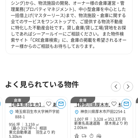
シング)から、物流施設の開発、オーナー様の倉庫運営・管
理業務(プロパティマネジメント)、中小型倉庫を中心とした
一括借上げ(マスターリース)まで、物流施設・倉庫に関する
全てのサービスをワンストップで、ご提供する物流不動産
に特化した不動産会社です。貸し倉庫/貸し工場/貸地をお探
しであればシーアールイーにご相談ください。 また物件検
索サイト「CRE倉庫検索」に、倉庫の掲載を希望されるオー
ナー様からのご相談もお待ちしております。
よく見られている物件
倉庫
倉庫
【埼玉県羽生市】北関東Hubセンター
【神奈川県厚木市】厚木１０２
埼玉県羽生市大字神戸字前
神奈川県厚木市戸田2254-1
888-1
1,007 坪
3,328 ㎡
352.3万 円
新東名高速道路 厚木南より 約
956 坪
3,159 ㎡
2.00km
（最小 319 坪～）
相談
東北自動車道 羽生より 約
5.30km