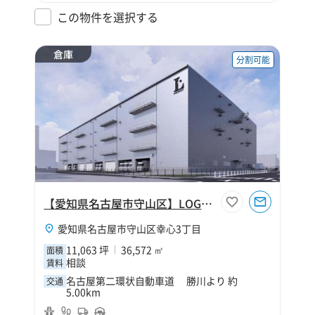
この物件を選択する
倉庫
分割可能
【愛知県名古屋市守山区】LOGIFRONT名古屋守山【仮称】
愛知県名古屋市守山区幸心3丁目
11,063 坪
36,572 ㎡
面積
相談
賃料
名古屋第二環状自動車道 勝川より 約
交通
5.00km