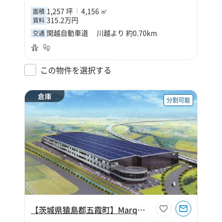
1,257 坪
4,156 ㎡
面積
315.2万円
賃料
関越自動車道 川越より 約0.70km
交通
この物件を選択する
倉庫
分割可能
【茨城県猿島郡五霞町】Marq圏央五霞