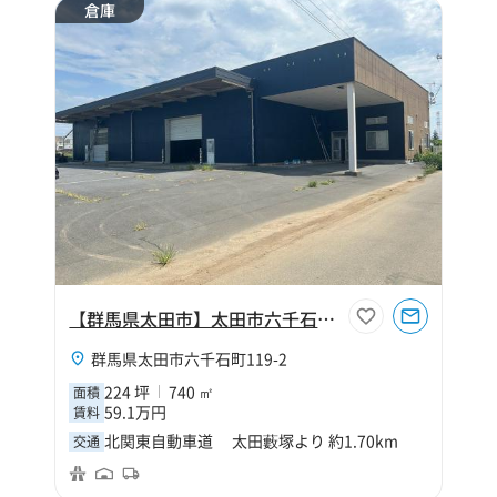
倉庫
【群馬県太田市】太田市六千石町224坪倉庫
群馬県太田市六千石町119-2
224 坪
740 ㎡
面積
59.1万円
賃料
北関東自動車道 太田藪塚より 約1.70km
交通