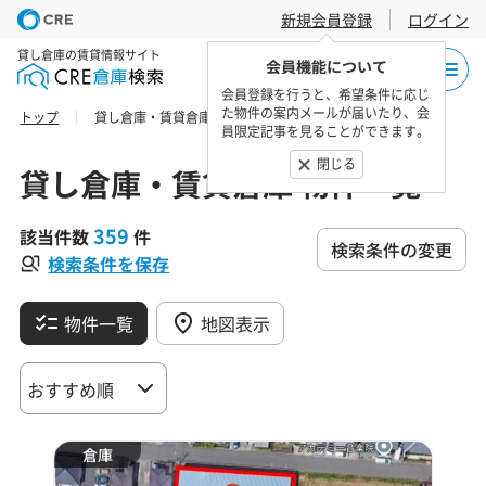
新規会員登録
ログイン
貸し倉庫の賃貸情報サイト
会員機能について
会員登録を行うと、希望条件に応じ
た物件の案内メールが届いたり、会
トップ
貸し倉庫・賃貸倉庫 物件一覧
員限定記事を見ることができます。
閉じる
貸し倉庫・賃貸倉庫 物件一覧
359
該当件数
件
検索条件の変更
検索条件を保存
物件一覧
地図表示
倉庫