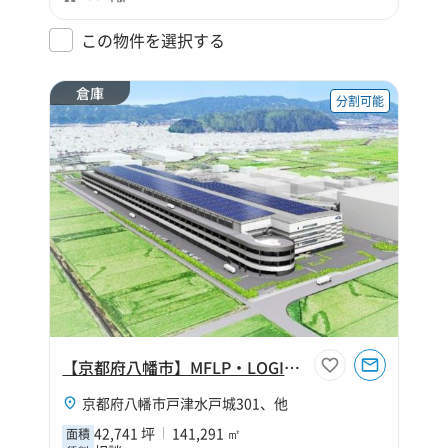
この物件を選択する
倉庫
分割可能
【京都府八幡市】MFLP・LOGIFRONT京都八幡Ⅱ
京都府八幡市戸津水戸城301、他
42,741 坪
141,291 ㎡
面積