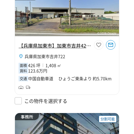
【兵庫県加東市】加東市吉井426坪倉庫
兵庫県加東市吉井722
426 坪
1,408 ㎡
面積
123.6万円
賃料
中国自動車道 ひょうご東条より 約5.70km
交通
この物件を選択する
事務所
分割可能