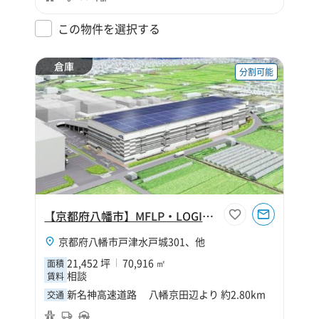
この物件を選択する
倉庫
分割可能
【京都府八幡市】MFLP・LOGIFRONT京都八幡Ⅰ
京都府八幡市戸津水戸城301、他
21,452 坪
70,916 ㎡
面積
相談
賃料
新名神高速道路 八幡京田辺より 約2.80km
交通