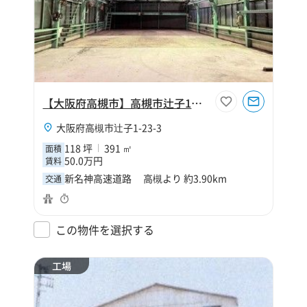
【大阪府高槻市】高槻市辻子1丁目118坪工場
大阪府高槻市辻子1-23-3
118 坪
391 ㎡
面積
50.0万円
賃料
新名神高速道路 高槻より 約3.90km
交通
この物件を選択する
工場