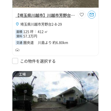
【埼玉県川越市】川越市芳野台2丁目125坪工場
埼玉県川越市芳野台2-8-29
125 坪
412 ㎡
面積
57.3万円
賃料
圏央道 川島より 約6.80km
交通
この物件を選択する
工場