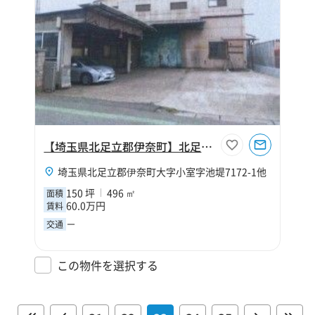
【埼玉県北足立郡伊奈町】北足立郡伊奈町大字小室150坪工場
埼玉県北足立郡伊奈町大字小室字池堤7172-1他
150 坪
496 ㎡
面積
60.0万円
賃料
－
交通
この物件を選択する