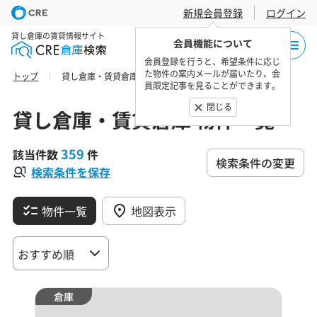
新規会員登録
ログイン
貸し倉庫の賃貸情報サイト
会員機能について
会員登録を行うと、希望条件に応じ
た物件の案内メールが届いたり、会
トップ
貸し倉庫・賃貸倉庫 物件一覧
員限定記事を見ることができます。
閉じる
貸し倉庫・賃貸倉庫 物件一覧
359
該当件数
件
検索条件の変更
検索条件を保存
物件一覧
地図表示
倉庫