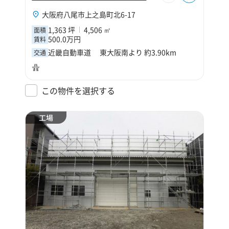
大阪府八尾市上之島町北6-17
1,363 坪
4,506 ㎡
面積
500.0万円
賃料
近畿自動車道 東大阪南より 約3.90km
交通
この物件を選択する
工場