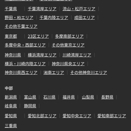
千葉県
千葉湾岸エリア
流山・松戸エリア
野田・柏エリア
千葉内陸エリア
成田エリア
その他千葉エリア
東京都
23区エリア
多摩南部エリア
多摩中央・西部エリア
その他東京エリア
神奈川県
横浜湾岸エリア
川崎湾岸エリア
横浜・川崎内陸エリア
神奈川県央エリア
神奈川県西エリア
湘南エリア
その他神奈川エリア
中部
新潟県
富山県
石川県
福井県
山梨県
長野県
岐阜県
静岡県
愛知県
愛知北部エリア
愛知中央エリア
愛知南部エリア
三重県