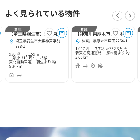
よく見られている物件
倉庫
倉庫
【埼玉県羽生市】北関東Hubセンター
【神奈川県厚木市】厚木１０２
埼玉県羽生市大字神戸字前
神奈川県厚木市戸田2254-1
888-1
1,007 坪
3,328 ㎡
352.3万 円
新東名高速道路 厚木南より 約
956 坪
3,159 ㎡
2.00km
（最小 319 坪～）
相談
東北自動車道 羽生より 約
5.30km