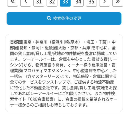
31
32
33
34
35
検索条件の変更
首都圏[東京・神奈川（横浜/川崎/厚木）・埼玉・千葉]・中
部圏[愛知・静岡]・近畿圏[大阪・京都・兵庫]を中心に、全
国の貸し倉庫/貸し工場/貸地の物件情報を豊富に掲載してい
ます。 シーアールイーは、倉庫を中心とした 賃貸支援(リー
シング)から、物流施設の開発、オーナー様の倉庫運営・管
理業務(プロパティマネジメント)、中小型倉庫を中心とした
一括借上げ(マスターリース)まで、物流施設・倉庫に関する
全てのサービスをワンストップで、ご提供する物流不動産
に特化した不動産会社です。貸し倉庫/貸し工場/貸地をお探
しであればシーアールイーにご相談ください。 また物件検
索サイト「CRE倉庫検索」に、倉庫の掲載を希望されるオー
ナー様からのご相談もお待ちしております。