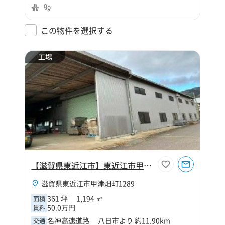
この物件を選択する
工場
【滋賀県東近江市】東近江市甲津畑町361坪工場
滋賀県東近江市甲津畑町1289
361 坪
1,194 ㎡
面積
50.0万円
賃料
名神高速道路 八日市より 約11.90km
交通