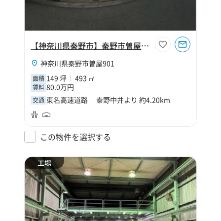
【神奈川県秦野市】秦野市曽屋149坪工場
神奈川県秦野市曽屋901
149 坪
493 ㎡
面積
80.0万円
賃料
東名高速道路 秦野中井より 約4.20km
交通
この物件を選択する
工場