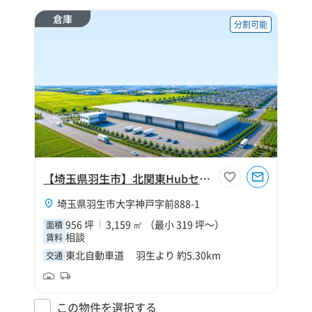
倉庫
分割可能
【埼玉県羽生市】北関東Hubセンター
埼玉県羽生市大字神戸字前888-1
956 坪
3,159 ㎡ （最小 319 坪～）
面積
相談
賃料
東北自動車道 羽生より 約5.30km
交通
この物件を選択する