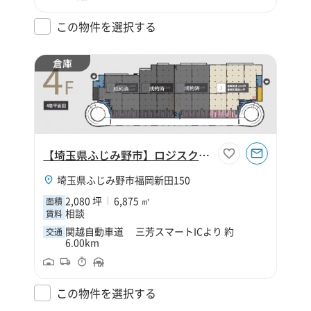
この物件を選択する
倉庫
【埼玉県ふじみ野市】ロジスクエアふじみ野A 4階J区画 (2,079坪)
埼玉県ふじみ野市福岡新田150
2,080 坪
6,875 ㎡
面積
相談
賃料
関越自動車道 三芳スマートICより 約
交通
6.00km
この物件を選択する