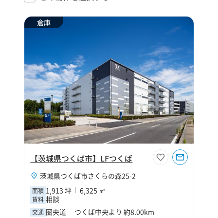
倉庫
【茨城県つくば市】LFつくば
茨城県つくば市さくらの森25-2
1,913 坪
6,325 ㎡
面積
相談
賃料
圏央道 つくば中央より 約8.00km
交通