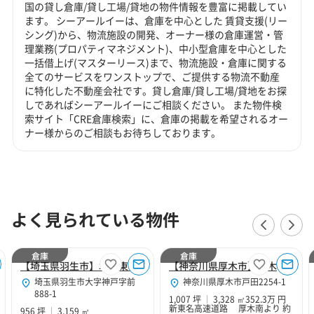
国の貸し倉庫/貸し工場/貸地の物件情報を豊富に掲載してい
ます。 シーアールイーは、倉庫を中心とした 賃貸支援(リー
シング)から、物流施設の開発、オーナー様の倉庫運営・管
理業務(プロパティマネジメント)、中小型倉庫を中心とした
一括借上げ(マスターリース)まで、物流施設・倉庫に関する
全てのサービスをワンストップで、ご提供する物流不動産
に特化した不動産会社です。貸し倉庫/貸し工場/貸地をお探
しであればシーアールイーにご相談ください。 また物件検
索サイト「CRE倉庫検索」に、倉庫の掲載を希望されるオー
ナー様からのご相談もお待ちしております。
よく見られている物件
倉庫
倉庫
【埼玉県羽生市】北関東Hubセンター
【神奈川県厚木市】厚木１０２
埼玉県羽生市大字神戸字前
神奈川県厚木市戸田2254-1
888-1
1,007 坪
3,328 ㎡
352.3万 円
新東名高速道路 厚木南より 約
956 坪
3,159 ㎡