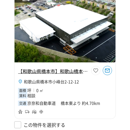
【和歌山県橋本市】和歌山橋本物流センター（寄託）
和歌山県橋本市小峰台2-12-12
坪
0 ㎡
面積
相談
賃料
京奈和自動車道 橋本東より 約4.70km
交通
この物件を選択する