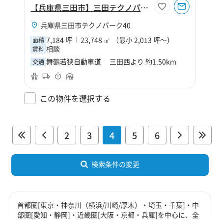
【兵庫県三田市】三田テクノパーク物流センター
兵庫県三田市テクノパーク40
7,184 坪
23,748 ㎡ （最小 2,013 坪～）
面積
相談
賃料
舞鶴若狭自動車道 三田西より 約1.50km
交通
この物件を選択する
2
3
4
5
6
検索条件の変更
首都圏[東京・神奈川（横浜/川崎/厚木）・埼玉・千葉]・中
部圏[愛知・静岡]・近畿圏[大阪・京都・兵庫]を中心に、全