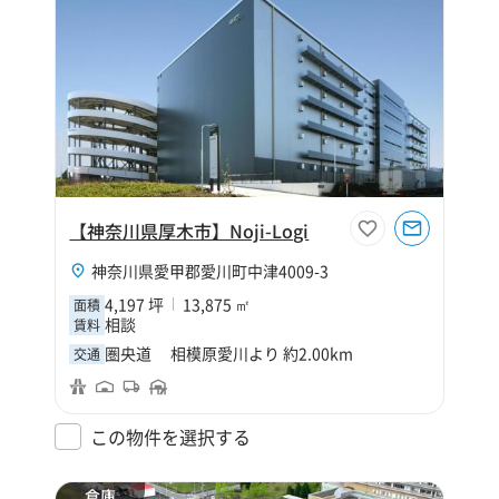
【神奈川県厚木市】Noji-Logi
神奈川県愛甲郡愛川町中津4009-3
4,197 坪
13,875 ㎡
面積
相談
賃料
圏央道 相模原愛川より 約2.00km
交通
この物件を選択する
倉庫