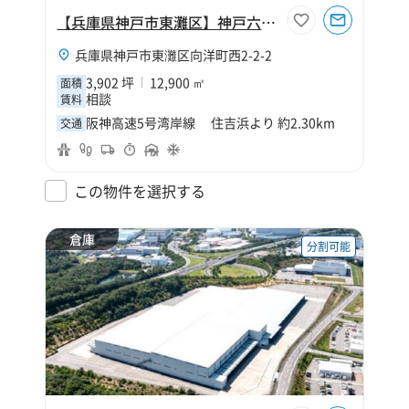
【兵庫県神戸市東灘区】神戸六甲MT Logi Cold
兵庫県神戸市東灘区向洋町西2-2-2
3,902 坪
12,900 ㎡
面積
相談
賃料
阪神高速5号湾岸線 住吉浜より 約2.30km
交通
この物件を選択する
倉庫
分割可能