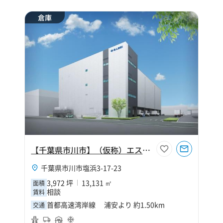
倉庫
【千葉県市川市】（仮称）エスロジ市川Ⅱ期
千葉県市川市塩浜3-17-23
3,972 坪
13,131 ㎡
面積
相談
賃料
首都高速湾岸線 浦安より 約1.50km
交通