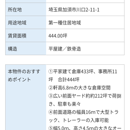
所在地
埼玉県加須市川口2-11-1
用途地域
第一種住居地域
賃貸面積
444.00坪
構造
平屋建／鉄骨造
本物件のおすす
①平家建て倉庫433坪、事務所11
めポイント
坪 合計444坪
②軒高6.8ｍの大きな倉庫空間
③広い前面ヤード約約212坪で荷捌
き、駐車も楽々
④前面道路の幅員16ｍで大型トラ
ック、トレーラーの入庫可能
⑤幅5.0ｍ、高さ4.5ｍの大きなオー