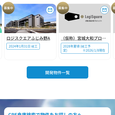
募集中
募集中
ロジスクエアふじみ野A
（仮称）宮城大和プロジェクト
2024年1月31日 竣工
2028年夏頃 (竣工予
定) ※2026/1/8現在
開発物件一覧
CRE倉庫検索で物件をお探しの方へ