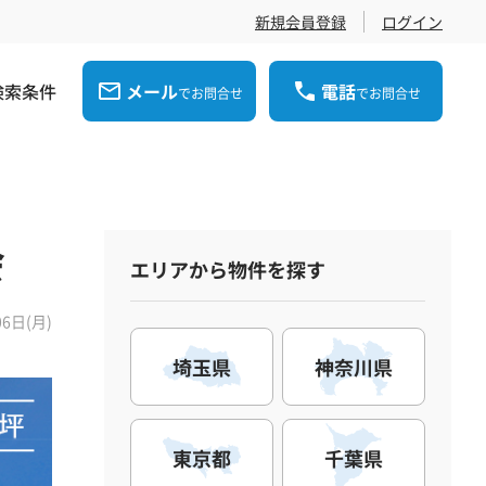
新規会員登録
ログイン
検索条件
メール
電話
でお問合せ
でお問合せ
会
エリアから物件を探す
06日(月)
埼玉県
神奈川県
東京都
千葉県