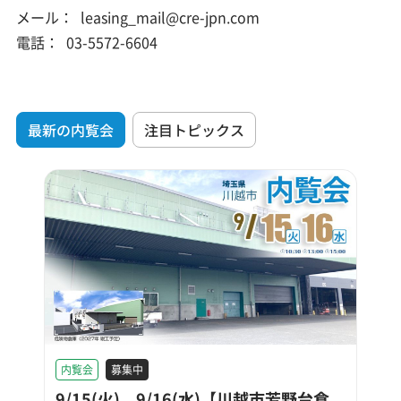
メール：
leasing_mail@cre-jpn.com
電話：
03-5572-6604
最新の内覧会
注目トピックス
内覧会
募集中
9/15(火)、9/16(水)【川越市芳野台倉