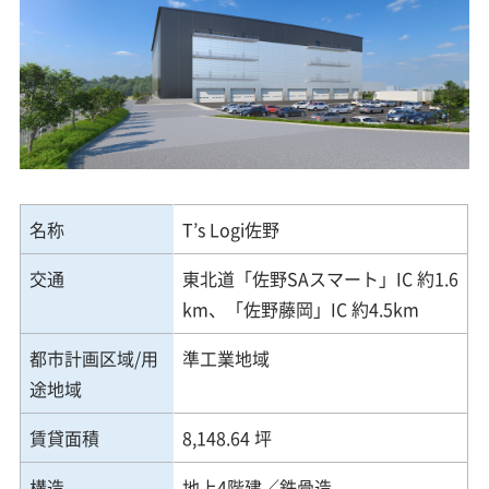
名称
T’s Logi佐野
交通
東北道「佐野SAスマート」IC 約1.6
km、「佐野藤岡」IC 約4.5km
都市計画区域/用
準工業地域
途地域
賃貸面積
8,148.64 坪
構造
地上4階建／鉄骨造