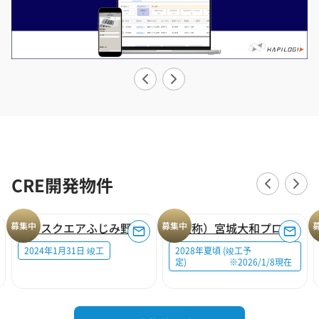
CRE開発物件
募集中
ロジスクエアふじみ野A
募集中
（仮称）宮城大和プロジェクト
2024年1月31日 竣工
2028年夏頃 (竣工予
定) ※2026/1/8現在