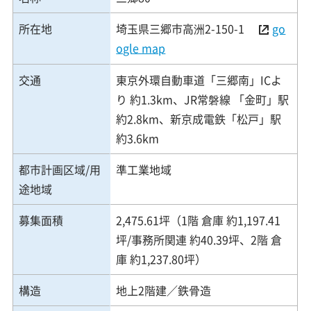
所在地
埼玉県三郷市高洲2-150-1
go
ogle map
交通
東京外環自動車道「三郷南」ICよ
り 約1.3km、JR常磐線 「金町」駅
約2.8km、新京成電鉄「松戸」駅
約3.6km
都市計画区域/用
準工業地域
途地域
募集面積
2,475.61坪（1階 倉庫 約1,197.41
坪/事務所関連 約40.39坪、2階 倉
庫 約1,237.80坪）
構造
地上2階建／鉄骨造