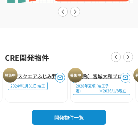
CRE開発物件
募集中
ロジスクエアふじみ野A
募集中
（仮称）宮城大和プロジェクト
2024年1月31日 竣工
2028年夏頃 (竣工予
定) ※2026/1/8現在
開発物件一覧