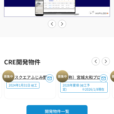
CRE開発物件
募集中
ロジスクエアふじみ野A
募集中
（仮称）宮城大和プロジェクト
2024年1月31日 竣工
2028年夏頃 (竣工予
定) ※2026/1/8現在
開発物件一覧