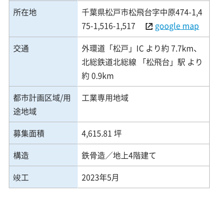
所在地
千葉県松戸市松飛台字中原474-1,4
75-1,516-1,517
google map
交通
外環道「松戸」IC より約 7.7km、
北総鉄道北総線 「松飛台」駅 より
約 0.9km
都市計画区域/用
工業専用地域
途地域
募集面積
4,615.81 坪
構造
鉄骨造／地上4階建て
竣工
2023年5月