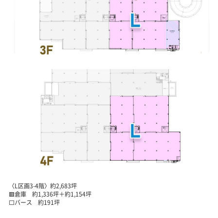
〈L区画3-4階〉約2,683坪
🟥倉庫 約1,336坪＋約1,154坪
⬜バース 約191坪