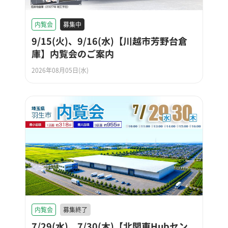
内覧会
募集中
9/15(火)、9/16(水)【川越市芳野台倉
庫】内覧会のご案内
2026年08月05日(水)
内覧会
募集終了
7/29(水)、7/30(木)【北関東Hubセン