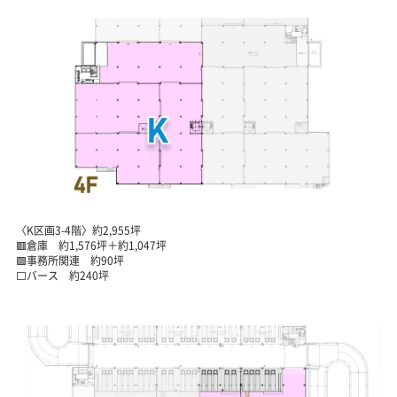
〈K区画3-4階〉約2,955坪
🟥倉庫 約1,576坪＋約1,047坪
🟩事務所関連 約90坪
⬜バース 約240坪