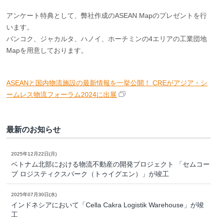
アンケート特典として、弊社作成のASEAN Mapのプレゼントを行
います。
バンコク、ジャカルタ、ハノイ、ホーチミンの4エリアの工業団地
Mapを用意しております。
ASEANと国内物流施設の最新情報を一挙公開！ CREがアジア・シ
ームレス物流フォーラム2024に出展
最新のお知らせ
2025年12月22日(月)
ベトナム北部における物流不動産の開発プロジェクト 「セムコー
プ ロジスティクスパーク（トゥイグエン）」が竣工
2025年07月30日(水)
インドネシアにおいて「Cella Cakra Logistik Warehouse」が竣
工