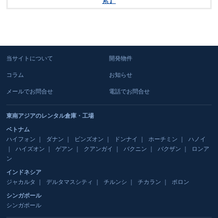
索】
当サイトについて
開発物件
コラム
お知らせ
メールでお問合せ
電話でお問合せ
東南アジアのレンタル倉庫・工場
ベトナム
ハイフォン
ダナン
ビンズオン
ドンナイ
ホーチミン
ハノイ
ハイズオン
ゲアン
クアンガイ
バクニン
バクザン
ロンア
ン
インドネシア
ジャカルタ
デルタマスシティ
チルンシ
チカラン
ポロン
シンガポール
シンガポール