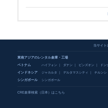
当サイト
東南アジアのレンタル倉庫・工場
ベトナム
ハイフォン
ダナン
ビンズオン
ドン
インドネシア
ジャカルタ
デルタマスシティ
チルンシ
シンガポール
シンガポール
CRE倉庫検索（日本）はこちら