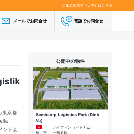
CRE倉庫検索（日本）はこちら
メールでお問合せ
電話でお問合せ
公開中の物件
stik
/東京都
Sembcorp Logistics Park (Dinh
Vu)
lla
ハイフォン （ベトナム）
ネジメント会
種 別
一般倉庫