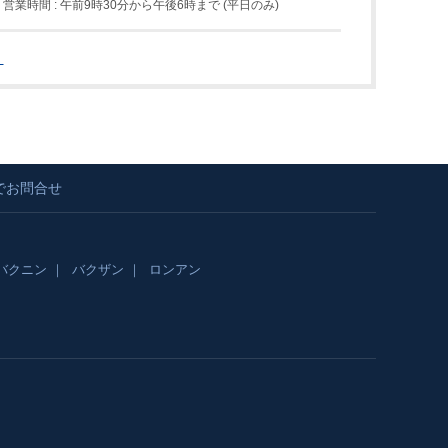
営業時間 : 午前9時30分から午後6時まで (平日のみ)
】
でお問合せ
バクニン
バクザン
ロンアン