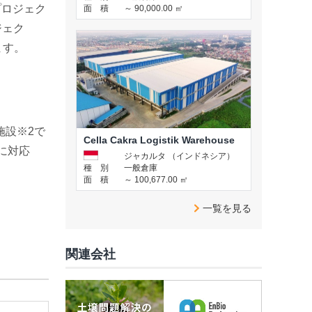
1号プロジェク
面 積
～ 90,000.00 ㎡
ロジェク
ます。
施設※2で
Cella Cakra Logistik Warehouse
に対応
ジャカルタ （インドネシア）
種 別
一般倉庫
面 積
～ 100,677.00 ㎡
一覧を見る
関連会社