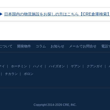
▶
日本国内の物流施設をお探しの方はこちら【CRE倉庫検索
について
開発物件
コラム
お知らせ
メールでお問合せ
電話
ナイ
ホーチミン
ハノイ
ハイズオン
ゲアン
クアンガイ
チカラン
ポロン
Copyright 2014-2026 CRE, INC.