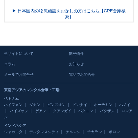
▶
日本国内の物流施設をお探しの方はこちら【CRE倉庫検
索】
当サイトについて
開発物件
コラム
お知らせ
メールでお問合せ
電話でお問合せ
東南アジアのレンタル倉庫・工場
ベトナム
ハイフォン
ダナン
ビンズオン
ドンナイ
ホーチミン
ハノイ
ハイズオン
ゲアン
クアンガイ
バクニン
バクザン
ロンア
ン
インドネシア
ジャカルタ
デルタマスシティ
チルンシ
チカラン
ポロン