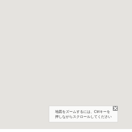
閉じる
地図をズームするには、Ctrlキーを
押しながらスクロールしてください