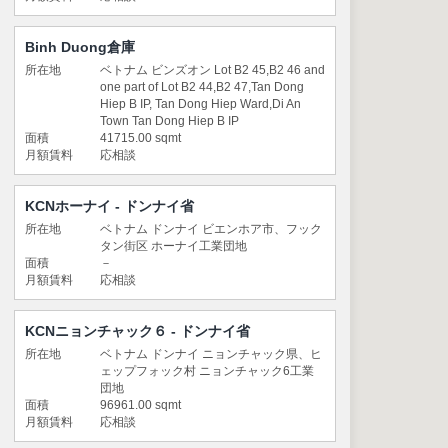
Binh Duong倉庫
所在地
ベトナム ビンズオン Lot B2 45,B2 46 and
one part of Lot B2 44,B2 47,Tan Dong
Hiep B IP, Tan Dong Hiep Ward,Di An
Town Tan Dong Hiep B IP
面積
41715.00 sqmt
月額賃料
応相談
KCNホーナイ ‐ ドンナイ省
所在地
ベトナム ドンナイ ビエンホア市、フック
タン街区 ホーナイ工業団地
面積
－
月額賃料
応相談
KCNニョンチャック６ ‐ ドンナイ省
所在地
ベトナム ドンナイ ニョンチャック県、ヒ
ェップフォック村 ニョンチャック6工業
団地
面積
96961.00 sqmt
月額賃料
応相談