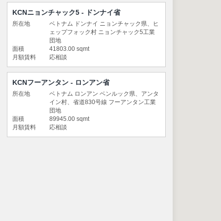
KCNニョンチャック5 ‐ ドンナイ省
所在地
ベトナム ドンナイ ニョンチャック県、ヒ
ェップフォック村 ニョンチャック5工業
団地
面積
41803.00 sqmt
月額賃料
応相談
KCNフーアンタン - ロンアン省
所在地
ベトナム ロンアン ベンルック県、アンタ
イン村、省道830号線 フーアンタン工業
団地
面積
89945.00 sqmt
月額賃料
応相談