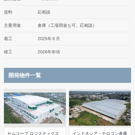
賃料
応相談
主要用途
倉庫（工場用途も可。応相談）
着工
2025年６月
竣工
2026年冬頃
開発物件一覧
セムコープ ロジスティクス
インドネシア・ナロゴン倉庫