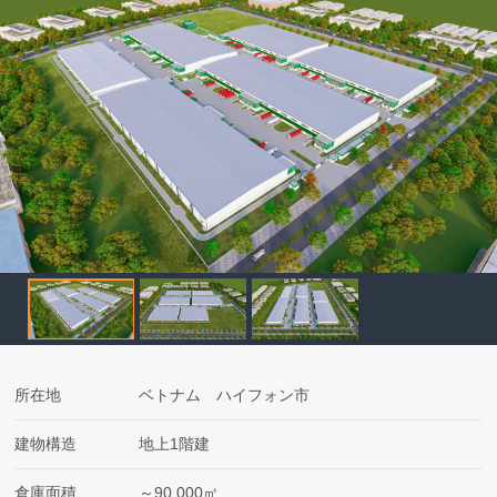
所在地
ベトナム ハイフォン市
建物構造
地上1階建
倉庫面積
～90,000㎡