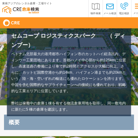
東南アジアのレンタル倉庫・工場サイト
メ
物件検索
メール相談
電話相談
テナント募集中
セムコープ ロジスティクスパーク （ ディ
ンブー）
ベトナム北部最大の港湾都市ハイフォン市のカットハイ経済区内、デ
ィンヴー工業団地にあります。首都ハノイ中心部から約125kmに位置
し、高速道路の整備により車で約2時間とアクセスが大幅に向上。さ
らに、カットビ国際空港から約14km、ハイフォン港までも約20kmと
いう、陸・海・空いずれの輸送にも優れたロケーションを誇ります。
中国を含む国際的なサプライチェーンへの接続にも優れており、戦略
的な工業エリアに位置しています。
弊社は稼働中の倉庫１棟を有する物流倉庫用地を取得し、同一敷地内
に新たに5 棟の倉庫を建設します。
概要