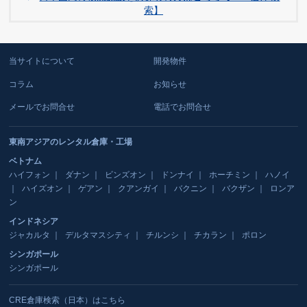
索】
当サイトについて
開発物件
コラム
お知らせ
メールでお問合せ
電話でお問合せ
東南アジアのレンタル倉庫・工場
ベトナム
ハイフォン
ダナン
ビンズオン
ドンナイ
ホーチミン
ハノイ
ハイズオン
ゲアン
クアンガイ
バクニン
バクザン
ロンア
ン
インドネシア
ジャカルタ
デルタマスシティ
チルンシ
チカラン
ポロン
シンガポール
シンガポール
CRE倉庫検索（日本）はこちら