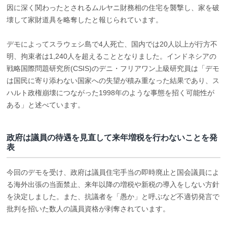
因に深く関わったとされるムルヤニ財務相の住宅を襲撃し、家を破
壊して家財道具を略奪したと報じられています。
デモによってスラウェシ島で4人死亡、国内では20人以上が行方不
明、拘束者は1,240人を超えることとなりました。インドネシアの
戦略国際問題研究所(CSIS)のデニ・フリアワン上級研究員は「デモ
は国民に寄り添わない国家への失望が積み重なった結果であり、ス
ハルト政権崩壊につながった1998年のような事態を招く可能性が
ある」と述べています。
政府は議員の待遇を見直して来年増税を行わないことを発
表
今回のデモを受け、政府は議員住宅手当の即時廃止と国会議員によ
る海外出張の当面禁止、来年以降の増税や新税の導入をしない方針
を決定しました。また、抗議者を「愚か」と呼ぶなど不適切発言で
批判を招いた数人の議員資格が剥奪されています。