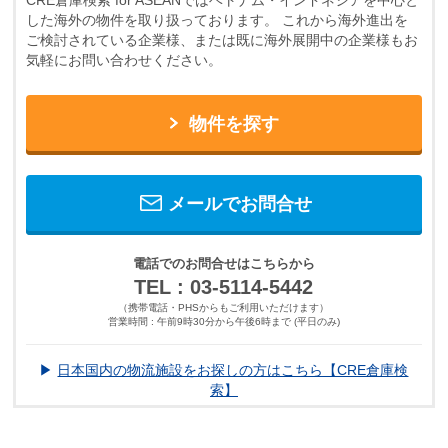
CRE倉庫検索 for ASEANではベトナム・インドネシアを中心と
した海外の物件を取り扱っております。
これから海外進出を
ご検討されている企業様、または既に海外展開中の企業様もお
気軽にお問い合わせください。
物件を探す
メールでお問合せ
電話でのお問合せはこちらから
TEL : 03-5114-5442
（携帯電話・PHSからもご利用いただけます）
営業時間 : 午前9時30分から午後6時まで (平日のみ)
▶
日本国内の物流施設をお探しの方はこちら【CRE倉庫検
索】