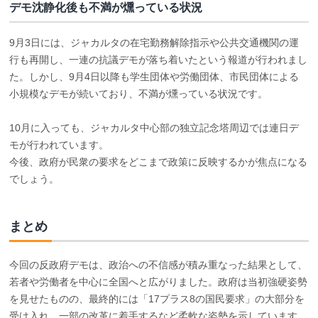
デモ沈静化後も不満が燻っている状況
9月3日には、ジャカルタの在宅勤務解除指示や公共交通機関の運
行も再開し、一連の抗議デモが落ち着いたという報道が行われまし
た。しかし、9月4日以降も学生団体や労働団体、市民団体による
小規模なデモが続いており、不満が燻っている状況です。
10月に入っても、ジャカルタ中心部の独立記念塔周辺では連日デ
モが行われています。
今後、政府が民衆の要求をどこまで政策に反映するかが焦点になる
でしょう。
まとめ
今回の反政府デモは、政治への不信感が積み重なった結果として、
若者や労働者を中心に全国へと広がりました。政府は当初強硬姿勢
を見せたものの、最終的には「17プラス8の国民要求」の大部分を
受け入れ、一部の改革に着手するなど柔軟な姿勢を示しています。