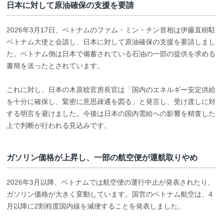
日本に対して原油確保の支援を要請
2026年3月17日、ベトナムのファム・ミン・チン首相は伊藤直樹駐
ベトナム大使と会談し、日本に対して原油確保の支援を要請しまし
た。ベトナム側は日本で備蓄されている石油の一部の提供を求める
書簡を送ったとされています。
これに対し、日本の木原稔官房長官は「国内のエネルギー安定供給
を十分に確保し、緊密に意思疎通を図る」と発言し、受け渡しに対
する明言を避けました。今後は日本の国内需給への影響を精査した
上で判断が行われる見込みです。
ガソリン価格が上昇し、一部の航空便が運航取りやめ
2026年3月以降、ベトナムでは航空便の運行中止が発表されたり、
ガソリン価格が大きく変動しています。国営のベトナム航空は、4
月以降に2割程度国内線を減便することを発表しました。