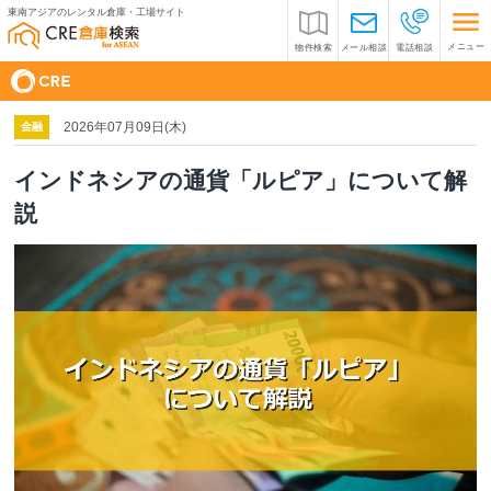
東南アジアのレンタル倉庫・工場サイト
メニュー
物件検索
メール相談
電話相談
2026年07月09日(木)
金融
インドネシアの通貨「ルピア」について解
説