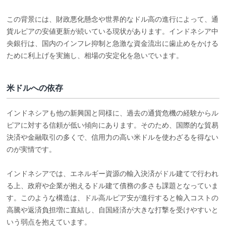
この背景には、財政悪化懸念や世界的なドル高の進行によって、通
貨ルピアの安値更新が続いている現状があります。インドネシア中
央銀行は、国内のインフレ抑制と急激な資金流出に歯止めをかける
ために利上げを実施し、相場の安定化を急いでいます。
米ドルへの依存
インドネシアも他の新興国と同様に、過去の通貨危機の経験からル
ピアに対する信頼が低い傾向にあります。そのため、国際的な貿易
決済や金融取引の多くで、信用力の高い米ドルを使わざるを得ない
のが実情です。
インドネシアでは、エネルギー資源の輸入決済がドル建てで行われ
る上、政府や企業が抱えるドル建て債務の多さも課題となっていま
す。このような構造は、ドル高ルピア安が進行すると輸入コストの
高騰や返済負担増に直結し、自国経済が大きな打撃を受けやすいと
いう弱点を抱えています。