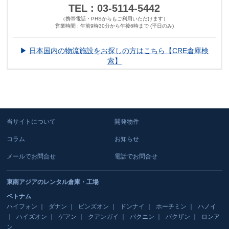
TEL : 03-5114-5442
（携帯電話・PHSからもご利用いただけます）
営業時間 : 午前9時30分から午後6時まで (平日のみ)
▶
日本国内の物流施設をお探しの方はこちら【CRE倉庫検
索】
当サイトについて
開発物件
コラム
お知らせ
メールでお問合せ
電話でお問合せ
東南アジアのレンタル倉庫・工場
ベトナム
ハイフォン
ダナン
ビンズオン
ドンナイ
ホーチミン
ハノイ
ハイズオン
ゲアン
クアンガイ
バクニン
バクザン
ロンア
ン